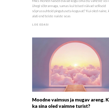
Miks mõned naised elavad kogu oma elu väheste või 
ühegi sõbrannaga, samas kui teised näivad selliseid
sõprussuhteid pingutuseta koguvat? Kui oled naine, 
alati end teiste naiste seas
LOE EDASI
Moodne vaimsus ja mugav areng. K
ka sina oled vaimne turist?