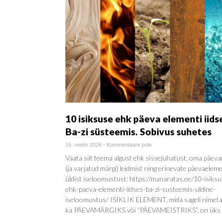
10 isiksuse ehk päeva elementi iids
Ba-zi süsteemis. Sobivus suhetes
15. veebr 2026
-
Kommentaare pole
Vaata siit teema algust ehk sissejuhatust, oma päev
(ja varjatud märgi) leidmist ning erinevate päevaelem
üldist iseloomustust: https://manaratas.ee/10-isiksu
ehk-paeva-elementi-iidses-ba-zi-susteemis-uldine-
iseloomustus/ ISIKLIK ELEMENT, mida sageli nimet
ka PÄEVAMÄRGIKS või “PÄEVAMEISTRIKS”, on üks 