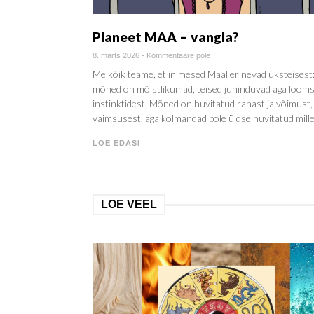
Planeet MAA – vangla?
8. märts 2026
-
Kommentaare pole
Me kõik teame, et inimesed Maal erinevad üksteisest
mõned on mõistlikumad, teised juhinduvad aga loom
instinktidest. Mõned on huvitatud rahast ja võimust,
vaimsusest, aga kolmandad pole üldse huvitatud mille
LOE EDASI
LOE VEEL