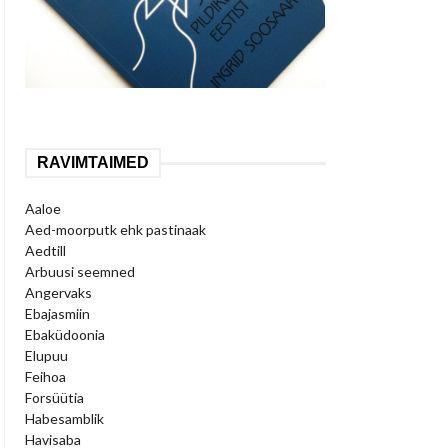
RAVIMTAIMED
Aaloe
Aed-moorputk ehk pastinaak
Aedtill
Arbuusi seemned
Angervaks
Ebajasmiin
Ebaküdoonia
Elupuu
Feihoa
Forsüütia
Habesamblik
Havisaba