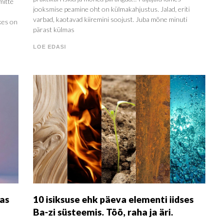
mitte
jooksmise peamine oht on külmakahjustus. Jalad, eriti
varbad, kaotavad kiiremini soojust. Juba mõne minuti
kes on
pärast külmas
LOE EDASI
as
10 isiksuse ehk päeva elementi iidses
Ba-zi süsteemis. Töö, raha ja äri.