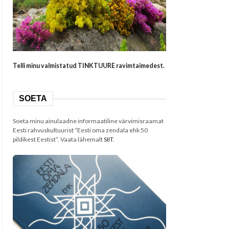
Telli minu valmistatud TINKTUURE ravimtaimedest.
SOETA
Soeta minu ainulaadne informaatiline värvimisraamat
Eesti rahvuskultuurist “Eesti oma zendala ehk 50
pildikest Eestist”. Vaata lähemalt
SIIT
.