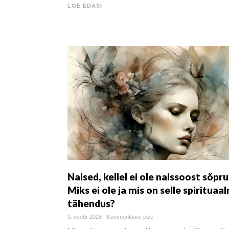
LOE EDASI
Naised, kellel ei ole naissoost sõpru
Miks ei ole ja mis on selle spirituaa
tähendus?
9. veebr 2026
-
Kommentaare pole