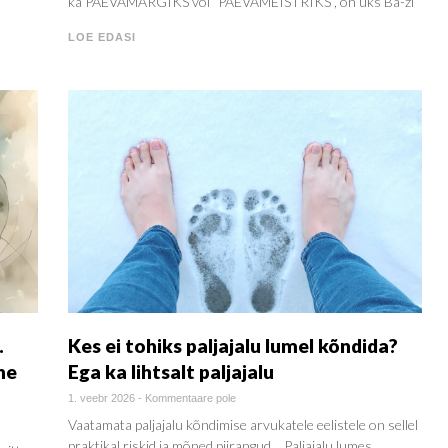
ka PÄEVAMÄRGIKS või “PÄEVAMEISTRIKS”, on üks Ba-zi
LOE EDASI
.
Kes ei tohiks paljajalu lumel kõndida?
lne
Ega ka lihtsalt paljajalu
1. veebr 2026
-
Kommentaare pole
Vaatamata paljajalu kõndimise arvukatele eelistele on sellel
praktikal riskid ja mõned piirangud… Paljajalu lumes