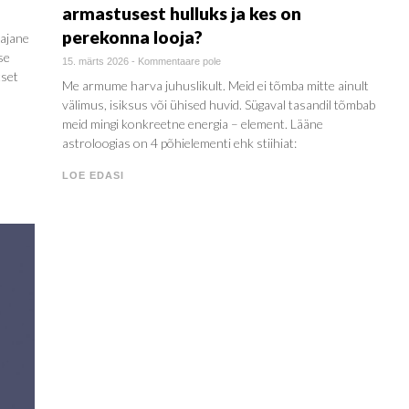
armastusest hulluks ja kes on
perekonna looja?
lajane
se
15. märts 2026
-
Kommentaare pole
tset
Me armume harva juhuslikult. Meid ei tõmba mitte ainult
välimus, isiksus või ühised huvid. Sügaval tasandil tõmbab
meid mingi konkreetne energia – element. Lääne
astroloogias on 4 põhielementi ehk stiihiat:
LOE EDASI