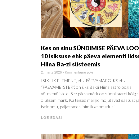
Kes on sinu SÜNDIMISE PÄEVA LO
10 isiksuse ehk päeva elementi iids
Hiina Ba-zi süsteemis
2. märts 2026
-
Kommentaare pole
ISIKLIK ELEMENT, ehk PÄEVAMÄRGIKS ehk
“PÄEVAMEISTER“, on üks Ba-zi Hiina astroloogia
võtmemõisteid. See päevamärk on sünnikaardi kõige
olulisem märk. Ka teised märgid mõjutavad saatust j
iseloomu, paljastades inimlikke omadusi –
LOE EDASI