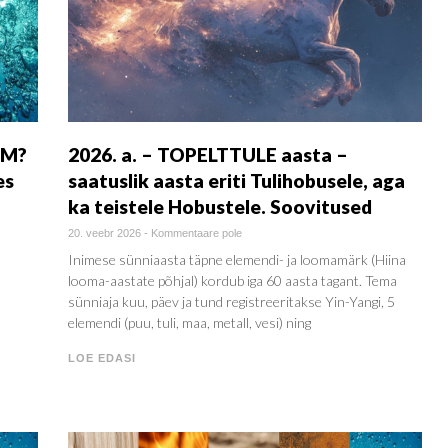
OM?
2026. a. – TOPELTTULE aasta –
es
saatuslik aasta eriti Tulihobusele, aga
ka teistele Hobustele. Soovitused
20. veebr 2026
-
Kommentaare pole
Inimese sünniaasta täpne elemendi- ja loomamärk (Hiina
looma-aastate põhjal) kordub iga 60 aasta tagant. Tema
sünniaja kuu, päev ja tund registreeritakse Yin-Yangi, 5
a
elemendi (puu, tuli, maa, metall, vesi) ning
LOE EDASI