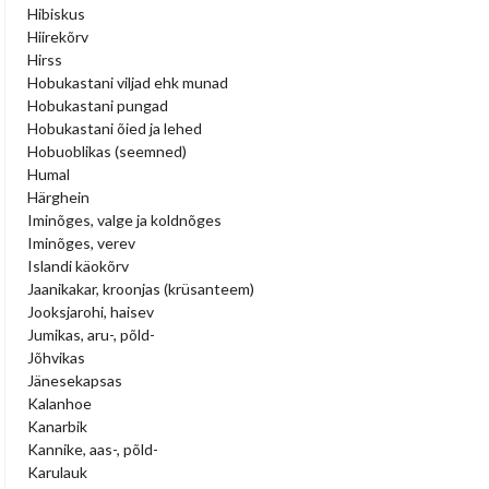
Hibiskus
Hiirekõrv
Hirss
Hobukastani viljad ehk munad
Hobukastani pungad
Hobukastani õied ja lehed
Hobuoblikas (seemned)
Humal
Härghein
Iminõges, valge ja koldnõges
Iminõges, verev
Islandi käokõrv
Jaanikakar, kroonjas (krüsanteem)
Jooksjarohi, haisev
Jumikas, aru-, põld-
Jõhvikas
Jänesekapsas
Kalanhoe
Kanarbik
Kannike, aas-, põld-
Karulauk