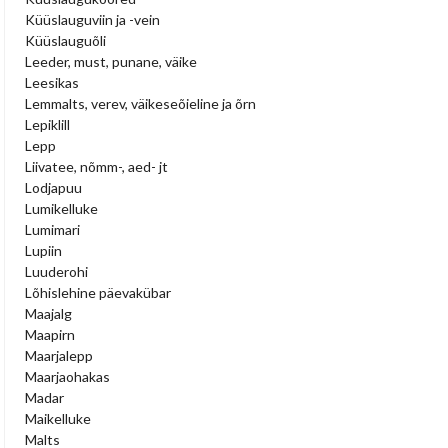
Küüslauguviin ja -vein
Küüslauguõli
Leeder, must, punane, väike
Leesikas
Lemmalts, verev, väikeseõieline ja õrn
Lepiklill
Lepp
Liivatee, nõmm-, aed- jt
Lodjapuu
Lumikelluke
Lumimari
Lupiin
Luuderohi
Lõhislehine päevakübar
Maajalg
Maapirn
Maarjalepp
Maarjaohakas
Madar
Maikelluke
Malts