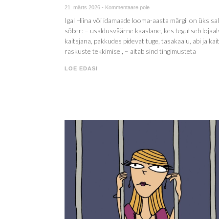
21. märts 2026
-
Kommentaare pole
Igal Hiina või idamaade looma-aasta märgil on üks sa
sõber: – usaldusväärne kaaslane, kes tegutseb lojaal
kaitsjana, pakkudes pidevat tuge, tasakaalu, abi ja kai
raskuste tekkimisel, – aitab sind tingimusteta
LOE EDASI