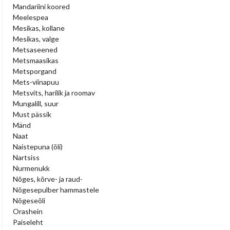
Mandariini koored
Meelespea
Mesikas, kollane
Mesikas, valge
Metsaseened
Metsmaasikas
Metsporgand
Mets-viinapuu
Metsvits, harilik ja roomav
Mungalill, suur
Must pässik
Mänd
Naat
Naistepuna (õli)
Nartsiss
Nurmenukk
Nõges, kõrve- ja raud-
Nõgesepulber hammastele
Nõgeseõli
Orashein
Paiseleht