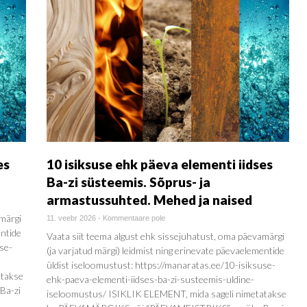
es
10 isiksuse ehk päeva elementi iidses
Ba-zi süsteemis. Sõprus- ja
armastussuhted. Mehed ja naised
amärgi
11. veebr 2026
-
Kommentaare pole
entide
Vaata siit teema algust ehk sissejuhatust, oma päevamärgi
se-
(ja varjatud märgi) leidmist ning erinevate päevaelementide
üldist iseloomustust: https://manaratas.ee/10-isiksuse-
atakse
ehk-paeva-elementi-iidses-ba-zi-susteemis-uldine-
Ba-zi
iseloomustus/ ISIKLIK ELEMENT, mida sageli nimetatakse