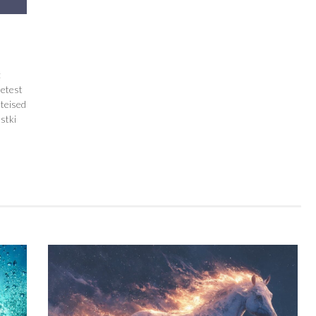
:
setest
 teised
stki