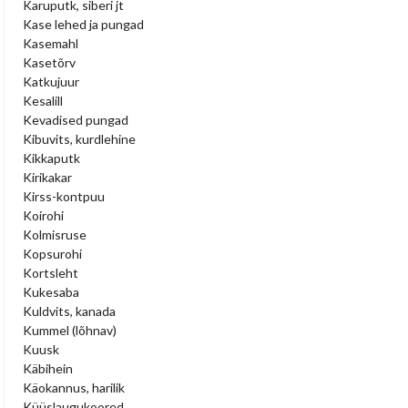
Karuputk, siberi jt
Kase lehed ja pungad
Kasemahl
Kasetõrv
Katkujuur
Kesalill
Kevadised pungad
Kibuvits, kurdlehine
Kikkaputk
Kirikakar
Kirss-kontpuu
Koirohi
Kolmisruse
Kopsurohi
Kortsleht
Kukesaba
Kuldvits, kanada
Kummel (lõhnav)
Kuusk
Käbihein
Käokannus, harilik
Küüslaugukoored