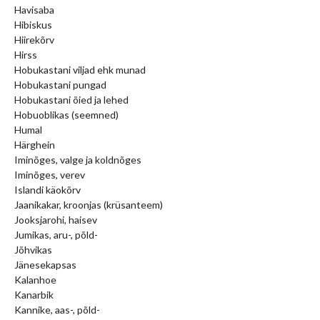
Havisaba
Hibiskus
Hiirekõrv
Hirss
Hobukastani viljad ehk munad
Hobukastani pungad
Hobukastani õied ja lehed
Hobuoblikas (seemned)
Humal
Härghein
Iminõges, valge ja koldnõges
Iminõges, verev
Islandi käokõrv
Jaanikakar, kroonjas (krüsanteem)
Jooksjarohi, haisev
Jumikas, aru-, põld-
Jõhvikas
Jänesekapsas
Kalanhoe
Kanarbik
Kannike, aas-, põld-