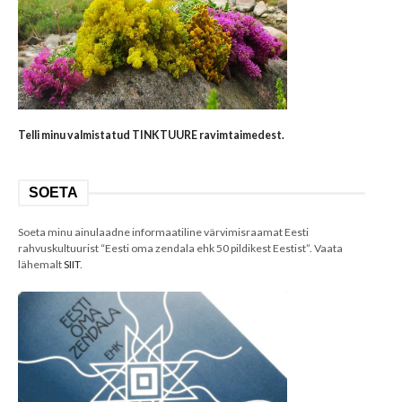
Telli minu valmistatud TINKTUURE ravimtaimedest.
SOETA
Soeta minu ainulaadne informaatiline värvimisraamat Eesti
rahvuskultuurist “Eesti oma zendala ehk 50 pildikest Eestist”. Vaata
lähemalt
SIIT
.