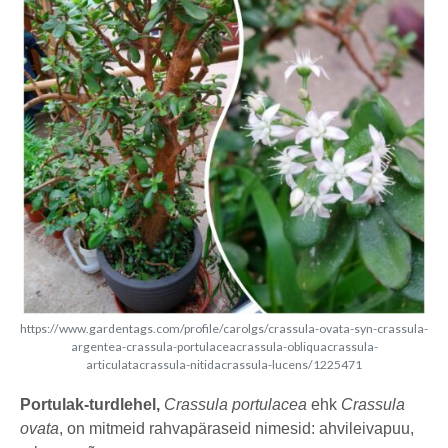
https://www.gardentags.com/profile/carolgs/crassula-ovata-syn-crassula-
argentea-crassula-portulaceacrassula-obliquacrassula-
articulatacrassula-nitidacrassula-lucens/1225471
Portulak-turdlehel,
Crassula portulacea
ehk
Crassula
ovata
, on mitmeid rahvapäraseid nimesid: ahvileivapuu,