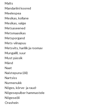
Malts
Mandariini koored
Meelespea
Mesikas, kollane
Mesikas, valge
Metsaseened
Metsmaasikas
Metsporgand
Mets-viinapuu
Metsvits, harilik ja roomav
Mungalill, suur
Must pässik
Mänd
Naat
Naistepuna (õli)
Nartsiss
Nurmenukk
Nõges, kõrve- ja raud-
Nõgesepulber hammastele
Nõgeseõli
Orashein