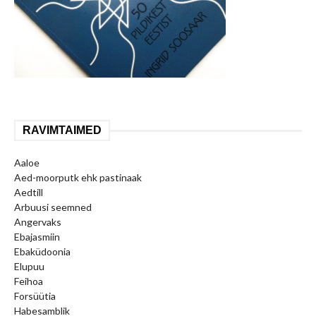
RAVIMTAIMED
Aaloe
Aed-moorputk ehk pastinaak
Aedtill
Arbuusi seemned
Angervaks
Ebajasmiin
Ebaküdoonia
Elupuu
Feihoa
Forsüütia
Habesamblik