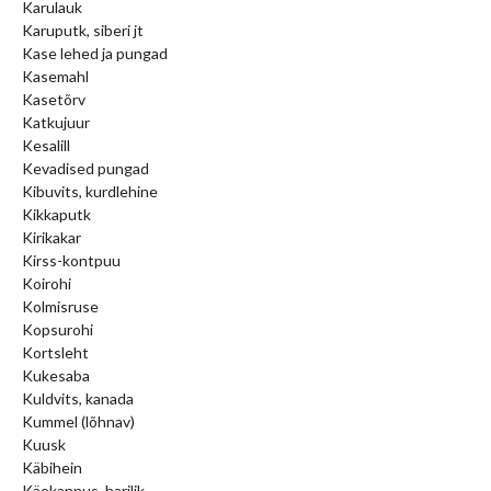
Karulauk
Karuputk, siberi jt
Kase lehed ja pungad
Kasemahl
Kasetõrv
Katkujuur
Kesalill
Kevadised pungad
Kibuvits, kurdlehine
Kikkaputk
Kirikakar
Kirss-kontpuu
Koirohi
Kolmisruse
Kopsurohi
Kortsleht
Kukesaba
Kuldvits, kanada
Kummel (lõhnav)
Kuusk
Käbihein
Käokannus, harilik