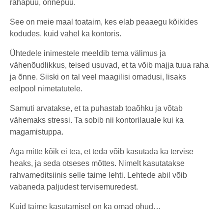
rahapuu, õnnepuu.
See on meie maal toataim, kes elab peaaegu kõikides
kodudes, kuid vahel ka kontoris.
Ühtedele inimestele meeldib tema välimus ja
vähenõudlikkus, teised usuvad, et ta võib majja tuua raha
ja õnne. Siiski on tal veel maagilisi omadusi, lisaks
eelpool nimetatutele.
Samuti arvatakse, et ta puhastab toaõhku ja võtab
vähemaks stressi. Ta sobib nii kontorilauale kui ka
magamistuppa.
Aga mitte kõik ei tea, et teda võib kasutada ka tervise
heaks, ja seda otseses mõttes.
Nimelt kasutatakse
rahvameditsiinis selle taime lehti.
Lehtede abil võib
vabaneda paljudest tervisemuredest.
Kuid taime kasutamisel on ka omad ohud…