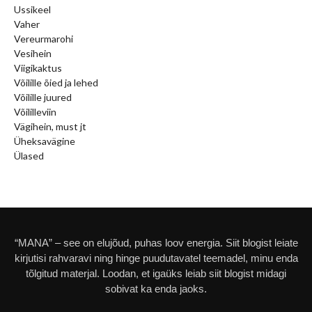
Ussikeel
Vaher
Vereurmarohi
Vesihein
Viigikaktus
Võilille õied ja lehed
Võilille juured
Võililleviin
Vägihein, must jt
Üheksavägine
Ülased
“MANA” – see on elujõud, puhas loov energia. Siit blogist leiate
kirjutisi rahvaravi ning hinge puudutavatel teemadel, minu enda
tõlgitud materjal. Loodan, et igaüks leiab siit blogist midagi
sobivat ka enda jaoks.