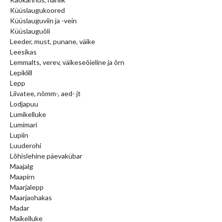
Küüslaugukoored
Küüslauguviin ja -vein
Küüslauguõli
Leeder, must, punane, väike
Leesikas
Lemmalts, verev, väikeseõieline ja õrn
Lepiklill
Lepp
Liivatee, nõmm-, aed- jt
Lodjapuu
Lumikelluke
Lumimari
Lupiin
Luuderohi
Lõhislehine päevakübar
Maajalg
Maapirn
Maarjalepp
Maarjaohakas
Madar
Maikelluke