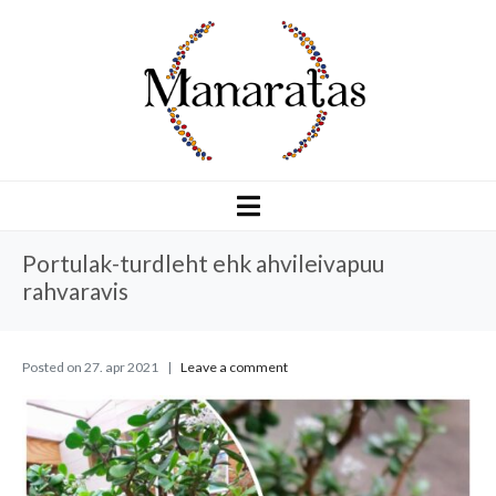
Portulak-turdleht ehk ahvileivapuu
rahvaravis
Posted on
27. apr 2021
Leave a comment