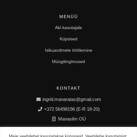
MENÜÜ
Abi kasutajale
Küpsised
Isikuandmete töötlemine
Müügitingimused
KONTAKT
ingrid.manaratas@gmail.com
+372 56498196 (E-R 18-20)
Manasilm OÜ
Meie veebilehel kasutatakse küpsiseid. Veebilehe kasutamist