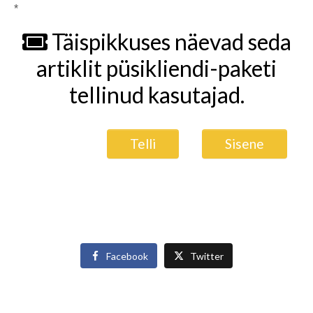
*
Täispikkuses näevad seda
artiklit püsikliendi-paketi
tellinud kasutajad.
Telli
Sisene
Facebook
Twitter