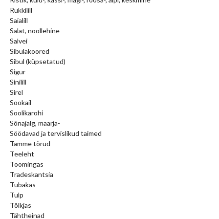
Rukkilill
Saialill
Salat, noollehine
Salvei
Sibulakoored
Sibul (küpsetatud)
Sigur
Sinilill
Sirel
Sookail
Soolikarohi
Sõnajalg, maarja-
Söödavad ja tervislikud taimed
Tamme tõrud
Teeleht
Toomingas
Tradeskantsia
Tubakas
Tulp
Tõlkjas
Tähtheinad