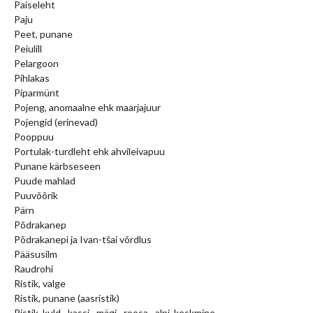
Paiseleht
Paju
Peet, punane
Peiulill
Pelargoon
Pihlakas
Piparmünt
Pojeng, anomaalne ehk maarjajuur
Pojengid (erinevad)
Pooppuu
Portulak-turdleht ehk ahvileivapuu
Punane kärbseseen
Puude mahlad
Puuvõõrik
Pärn
Põdrakanep
Põdrakanepi ja Ivan-tšai võrdlus
Pääsusilm
Raudrohi
Ristik, valge
Ristik, punane (aasristik)
Ristik, kuld-, kassi-, mägi-, roosa-, alpi, keskmine