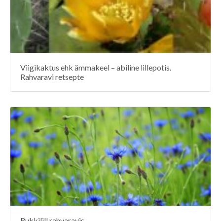
Viigikaktus ehk ämmakeel – abiline lillepotis.
Rahvaravi retsepte
Rukkilill rahvaravis