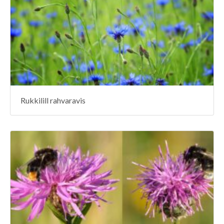
Rukkilill rahvaravis