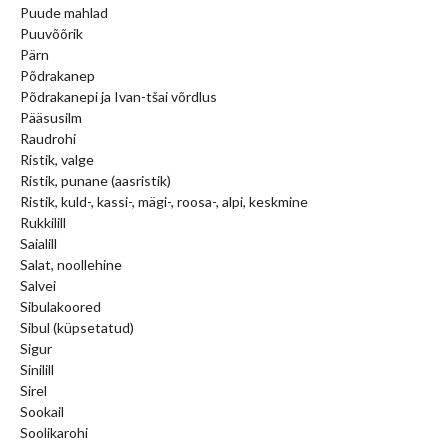
Puude mahlad
Puuvõõrik
Pärn
Põdrakanep
Põdrakanepi ja Ivan-tšai võrdlus
Pääsusilm
Raudrohi
Ristik, valge
Ristik, punane (aasristik)
Ristik, kuld-, kassi-, mägi-, roosa-, alpi, keskmine
Rukkilill
Saialill
Salat, noollehine
Salvei
Sibulakoored
Sibul (küpsetatud)
Sigur
Sinilill
Sirel
Sookail
Soolikarohi