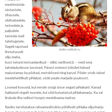
meeltmööda
rästastele,
tihastele,
siidisabadele,
tetredele ja
paljudele
teistele meil
talvitujatele.
Sageli rapsivad
detki-roditeli.ru
linnud puult
vilju maha,
kust teised metsaelanikud – siilid, närilised jt. – neid oma
talveladudesse tassivad. Pärast esimesi öökülmi käivad
maiustamas ka põdrad, metskitsed ning karud. Põder otsib talvel
meeleheitlikult pihlakat, sööb peale marjade puukoort.
Loomad kosusid, kui nende söögi sisse segati pihlakaid. Kanad
hakkasid virgalt munele, kui sõid kuivatatud pihlakamarju. Ka sai
lindude liha sellest hoopis meeldivama maitse.
Raviks tarvitatakse rahvameditsiinis põhiliselt pihlaka vilju/marju