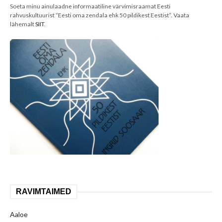
Soeta minu ainulaadne informaatiline värvimisraamat Eesti
rahvuskultuurist “Eesti oma zendala ehk 50 pildikest Eestist”. Vaata
lähemalt
SIIT
.
RAVIMTAIMED
Aaloe