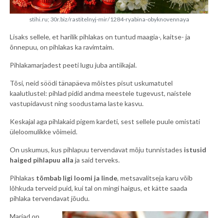
stihi.ru; 30r.biz/rastitelnyj-mir/1284-ryabina-obyknovennaya
Lisaks sellele, et harilik pihlakas on tuntud maagia-, kaitse- ja
õnnepuu, on pihlakas ka ravimtaim.
Pihlakamarjadest peeti lugu juba antiikajal.
Tõsi, neid söödi tänapäeva mõistes pisut uskumatutel
kaalutlustel: pihlad pidid andma meestele tugevust, naistele
vastupidavust ning soodustama laste kasvu.
Keskajal aga pihlakaid pigem kardeti, sest sellele puule omistati
üleloomulikke võimeid.
On uskumus, kus pihlapuu tervendavat mõju tunnistades
istusid
haiged pihlapuu alla
ja said terveks.
Pihlakas
tõmbab ligi loomi ja linde
, metsavalitseja karu võib
lõhkuda terveid puid, kui tal on mingi haigus, et kätte saada
pihlaka tervendavat jõudu.
Marjad on