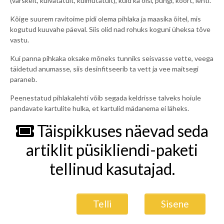
(värskelt, kuivatatult, külmutatult), kuid ka õisi, pungi, koort, lehti.
Kõige suurem ravitoime pidi olema pihlaka ja maasika õitel, mis
kogutud kuuvahe päeval. Siis olid nad rohuks koguni üheksa tõve
vastu.
Kui panna pihkaka oksake mõneks tunniks seisvasse vette, veega
täidetud anumasse, siis desinfitseerib ta vett ja vee maitsegi
paraneb.
Peenestatud pihlakalehti võib segada keldrisse talveks hoiule
pandavate kartulite hulka, et kartulid mädanema ei läheks.
Täispikkuses näevad seda
artiklit püsikliendi-paketi
tellinud kasutajad.
Telli
Sisene