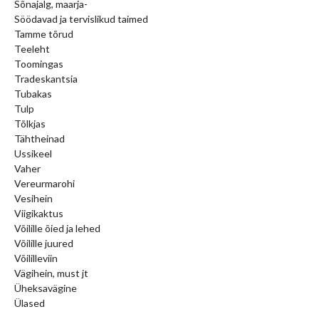
Sõnajalg, maarja-
Söödavad ja tervislikud taimed
Tamme tõrud
Teeleht
Toomingas
Tradeskantsia
Tubakas
Tulp
Tõlkjas
Tähtheinad
Ussikeel
Vaher
Vereurmarohi
Vesihein
Viigikaktus
Võilille õied ja lehed
Võilille juured
Võililleviin
Vägihein, must jt
Üheksavägine
Ülased