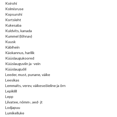
Koirohi
Kolmisruse
Kopsurohi
Kortsleht
Kukesaba
Kuldvits, kanada
Kummel (lõhnav)
Kuusk
Käbihein
Käokannus, harilik
Küüslaugukoored
Küüslauguviin ja -vein
Küüslauguõli
Leeder, must, punane, väike
Leesikas
Lemmalts, verev, väikeseõieline ja õrn
Lepiklill
Lepp
Liivatee, nõmm-, aed- jt
Lodjapuu
Lumikelluke