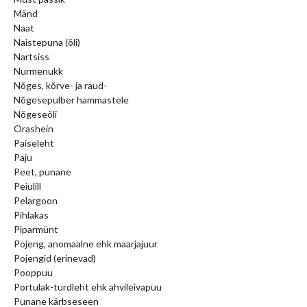
Mänd
Naat
Naistepuna (õli)
Nartsiss
Nurmenukk
Nõges, kõrve- ja raud-
Nõgesepulber hammastele
Nõgeseõli
Orashein
Paiseleht
Paju
Peet, punane
Peiulill
Pelargoon
Pihlakas
Piparmünt
Pojeng, anomaalne ehk maarjajuur
Pojengid (erinevad)
Pooppuu
Portulak-turdleht ehk ahvileivapuu
Punane kärbseseen