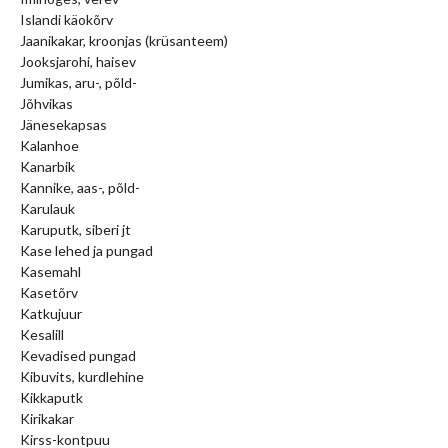
Islandi käokõrv
Jaanikakar, kroonjas (krüsanteem)
Jooksjarohi, haisev
Jumikas, aru-, põld-
Jõhvikas
Jänesekapsas
Kalanhoe
Kanarbik
Kannike, aas-, põld-
Karulauk
Karuputk, siberi jt
Kase lehed ja pungad
Kasemahl
Kasetõrv
Katkujuur
Kesalill
Kevadised pungad
Kibuvits, kurdlehine
Kikkaputk
Kirikakar
Kirss-kontpuu