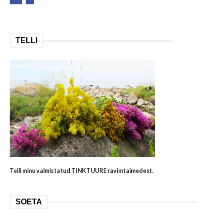
TELLI
Telli minu valmistatud TINKTUURE ravimtaimedest.
SOETA