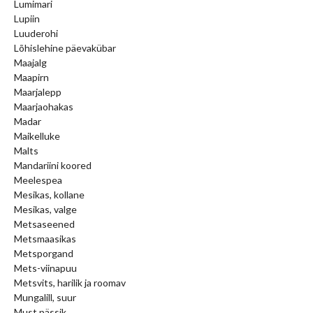
Lumimari
Lupiin
Luuderohi
Lõhislehine päevakübar
Maajalg
Maapirn
Maarjalepp
Maarjaohakas
Madar
Maikelluke
Malts
Mandariini koored
Meelespea
Mesikas, kollane
Mesikas, valge
Metsaseened
Metsmaasikas
Metsporgand
Mets-viinapuu
Metsvits, harilik ja roomav
Mungalill, suur
Must pässik