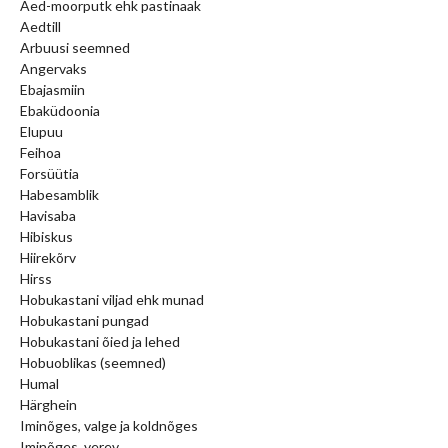
Aed-moorputk ehk pastinaak
Aedtill
Arbuusi seemned
Angervaks
Ebajasmiin
Ebaküdoonia
Elupuu
Feihoa
Forsüütia
Habesamblik
Havisaba
Hibiskus
Hiirekõrv
Hirss
Hobukastani viljad ehk munad
Hobukastani pungad
Hobukastani õied ja lehed
Hobuoblikas (seemned)
Humal
Härghein
Iminõges, valge ja koldnõges
Iminõges, verev