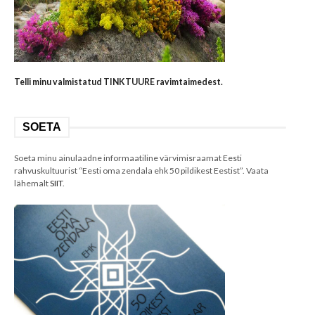
Telli minu valmistatud TINKTUURE ravimtaimedest.
SOETA
Soeta minu ainulaadne informaatiline värvimisraamat Eesti
rahvuskultuurist “Eesti oma zendala ehk 50 pildikest Eestist”. Vaata
lähemalt
SIIT
.