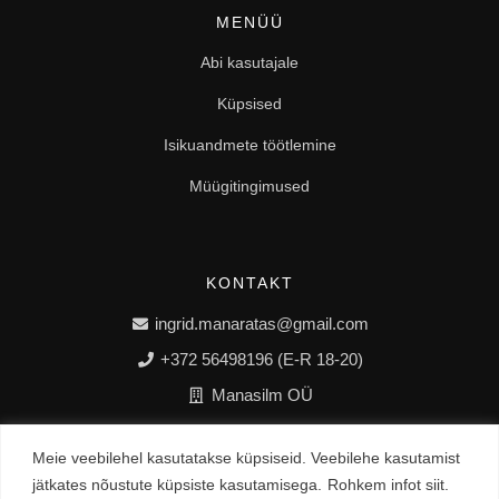
MENÜÜ
Abi kasutajale
Küpsised
Isikuandmete töötlemine
Müügitingimused
KONTAKT
ingrid.manaratas@gmail.com
+372 56498196 (E-R 18-20)
Manasilm OÜ
Meie veebilehel kasutatakse küpsiseid. Veebilehe kasutamist
jätkates nõustute küpsiste kasutamisega.
Rohkem infot siit.