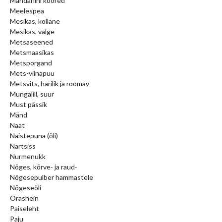
Mandariini koored
Meelespea
Mesikas, kollane
Mesikas, valge
Metsaseened
Metsmaasikas
Metsporgand
Mets-viinapuu
Metsvits, harilik ja roomav
Mungalill, suur
Must pässik
Mänd
Naat
Naistepuna (õli)
Nartsiss
Nurmenukk
Nõges, kõrve- ja raud-
Nõgesepulber hammastele
Nõgeseõli
Orashein
Paiseleht
Paju