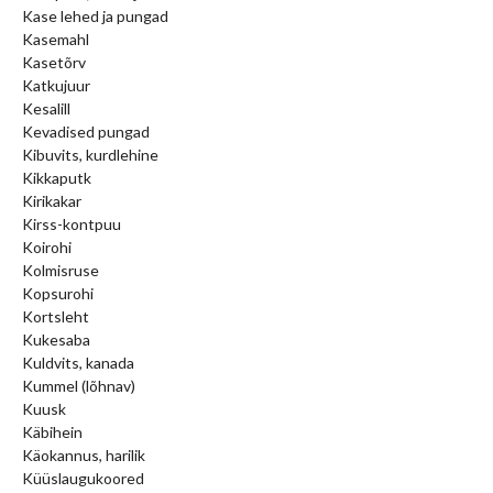
Kase lehed ja pungad
Kasemahl
Kasetõrv
Katkujuur
Kesalill
Kevadised pungad
Kibuvits, kurdlehine
Kikkaputk
Kirikakar
Kirss-kontpuu
Koirohi
Kolmisruse
Kopsurohi
Kortsleht
Kukesaba
Kuldvits, kanada
Kummel (lõhnav)
Kuusk
Käbihein
Käokannus, harilik
Küüslaugukoored