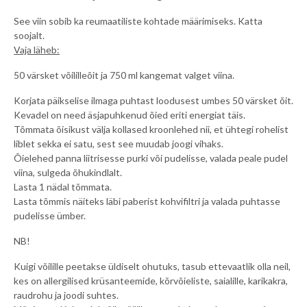
See viin sobib ka reumaatiliste kohtade määrimiseks. Katta
soojalt.
Vaja läheb:
50 värsket võililleõit ja 750 ml kangemat valget viina.
Korjata päikselise ilmaga puhtast loodusest umbes 50 värsket õit.
Kevadel on need äsjapuhkenud õied eriti energiat täis.
Tõmmata õisikust välja kollased kroonlehed nii, et ühtegi rohelist
liblet sekka ei satu, sest see muudab joogi vihaks.
Õielehed panna liitrisesse purki või pudelisse, valada peale pudel
viina, sulgeda õhukindlalt.
Lasta 1 nädal tõmmata.
Lasta tõmmis näiteks läbi paberist kohvifiltri ja valada puhtasse
pudelisse ümber.
NB!
Kuigi võilille peetakse üldiselt ohutuks, tasub ettevaatlik olla neil,
kes on allergilised krüsanteemide, kõrvõieliste, saialille, karikakra,
raudrohu ja joodi suhtes.