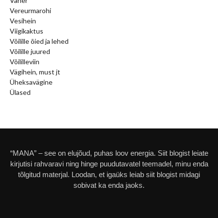
Vaher
Vereurmarohi
Vesihein
Viigikaktus
Võilille õied ja lehed
Võilille juured
Võililleviin
Vägihein, must jt
Üheksavägine
Ülased
“MANA” – see on elujõud, puhas loov energia. Siit blogist leiate
kirjutisi rahvaravi ning hinge puudutavatel teemadel, minu enda
tõlgitud materjal. Loodan, et igaüks leiab siit blogist midagi
sobivat ka enda jaoks.