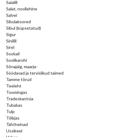
Saialill
Salat, noollehine
Salvei
Sibulakoored
Sibul (küpsetatud)
Sigur
Sinilill
Sirel
Sookail
Soolikarohi
Sõnajalg, maarja-
Söödavad ja tervislikud taimed
Tamme tõrud
Teeleht
Toomingas
Tradeskantsia
Tubakas
Tulp
Tõlkjas
Tähtheinad
Ussikeel