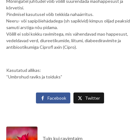
Mõningatel juhtudel võib võilill suurendada maohappesust ja
kõrvetisi.
Pindmisel kasutusel võib tekkida nahaärritus.
Neeru- või sapipõiehädadega (sh sapikivid) kimpus olijad peaksid
samuti arstiga nõu pidama.
Võilill ei sobi kokku ravimitega, mis vähendavad mao happesust,
vedeldavad verd, diureetikumide, liitumi, diabeediravimite ja
antibiootikumiga Ciprofl axin (Cipro).
Kasutatud allikas:
“Umbrohud raviks ja toiduks”
Facebook
Twitter
Tulp kui ravimtaim