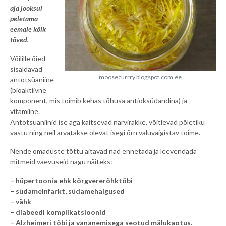
aja jooksul
peletama
eemale kõik
tõved.
Võilille õied
sisaldavad
moosecurrry.blogspot.com.ee
antotsüaniine
(bioaktiivne
komponent, mis toimib kehas tõhusa antioksüdandina) ja
vitamiine.
Antotsüaniinid ise aga kaitsevad närvirakke, võitlevad põletiku
vastu ning neil arvatakse olevat isegi õrn valuvaigistav toime.
Nende omaduste tõttu aitavad nad ennetada ja leevendada
mitmeid vaevuseid nagu näiteks:
– hüpertoonia ehk kõrgvererõhktõbi
– südameinfarkt, südamehaigused
– vähk
– diabeedi komplikatsioonid
– Alzheimeri tõbi ja vananemisega seotud mälukaotus.