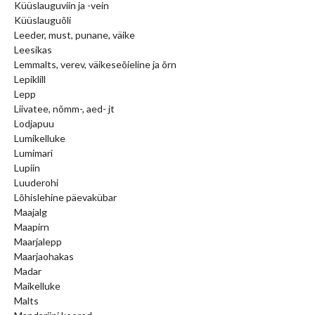
Küüslauguviin ja -vein
Küüslauguõli
Leeder, must, punane, väike
Leesikas
Lemmalts, verev, väikeseõieline ja õrn
Lepiklill
Lepp
Liivatee, nõmm-, aed- jt
Lodjapuu
Lumikelluke
Lumimari
Lupiin
Luuderohi
Lõhislehine päevakübar
Maajalg
Maapirn
Maarjalepp
Maarjaohakas
Madar
Maikelluke
Malts