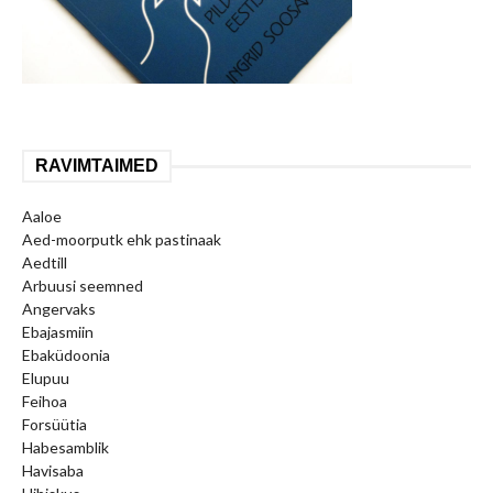
RAVIMTAIMED
Aaloe
Aed-moorputk ehk pastinaak
Aedtill
Arbuusi seemned
Angervaks
Ebajasmiin
Ebaküdoonia
Elupuu
Feihoa
Forsüütia
Habesamblik
Havisaba