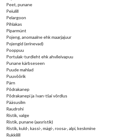
Peet, punane
Peiulill
Pelargoon
Pihlakas
Piparmünt
Pojeng, anomaalne ehk maarjajuur
Pojengid (erinevad)
Pooppuu
Portulak-turdleht ehk ahvileivapuu
Punane kärbseseen
Puude mahlad
Puuvõõrik
Pärn
Põdrakanep
Põdrakanepi ja Ivan-tšai võrdlus
Pääsusilm
Raudrohi
Ristik, valge
Ristik, punane (aasristik)
Ristik, kuld-, kassi-, mägi-, roosa-, alpi, keskmine
Rukkilill