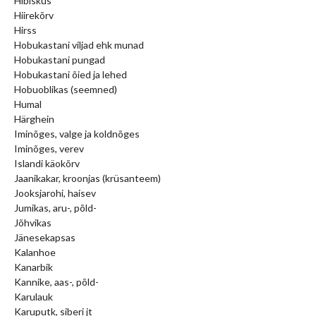
Hibiskus
Hiirekõrv
Hirss
Hobukastani viljad ehk munad
Hobukastani pungad
Hobukastani õied ja lehed
Hobuoblikas (seemned)
Humal
Härghein
Iminõges, valge ja koldnõges
Iminõges, verev
Islandi käokõrv
Jaanikakar, kroonjas (krüsanteem)
Jooksjarohi, haisev
Jumikas, aru-, põld-
Jõhvikas
Jänesekapsas
Kalanhoe
Kanarbik
Kannike, aas-, põld-
Karulauk
Karuputk, siberi jt