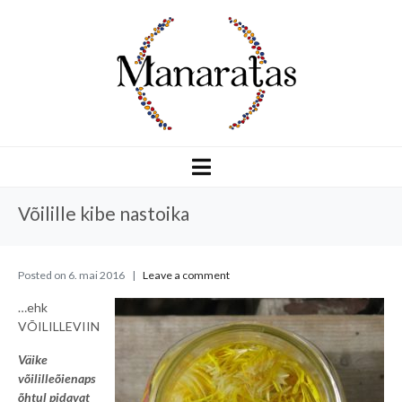
Võilille kibe nastoika
Posted on
6. mai 2016
Leave a comment
…ehk
VÕILILLEVIIN
Väike
võililleõienaps
õhtul pidavat