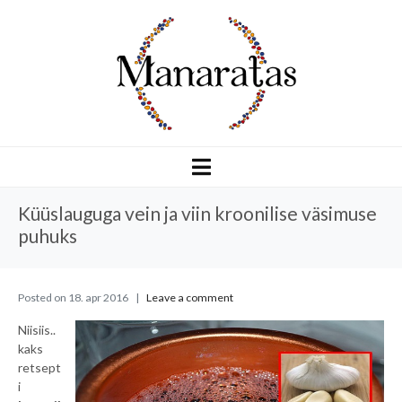
Küüslauguga vein ja viin kroonilise väsimuse
puhuks
Posted on
18. apr 2016
Leave a comment
Niisiis..
kaks
retsept
i