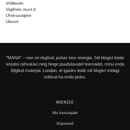
Võililleviin
Vägihein, must jt
Üheksavägine
Ülased
“MANA” – see on elujõud, puhas loov energia. Siit blogist leiate
kirjutisi rahvaravi ning hinge puudutavatel teemadel, minu enda
tõlgitud materjal. Loodan, et igaüks leiab siit blogist midagi
sobivat ka enda jaoks.
MENÜÜ
Abi kasutajale
Küpsised