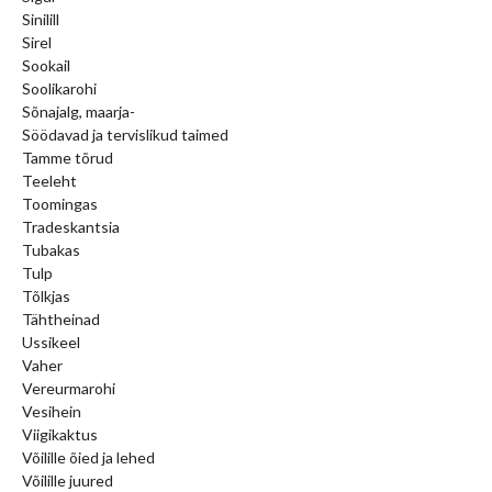
Sinilill
Sirel
Sookail
Soolikarohi
Sõnajalg, maarja-
Söödavad ja tervislikud taimed
Tamme tõrud
Teeleht
Toomingas
Tradeskantsia
Tubakas
Tulp
Tõlkjas
Tähtheinad
Ussikeel
Vaher
Vereurmarohi
Vesihein
Viigikaktus
Võilille õied ja lehed
Võilille juured