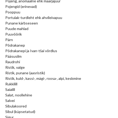
Pojeng, anomaalne ehk maarjajuur
Pojengid (erinevad)
Pooppuu
Portulak-turdleht ehk ahvileivapuu
Punane kärbseseen
Puude mahlad
Puuvõõrik
Pärn
Põdrakanep
Põdrakanepi ja Ivan-tšai võrdlus
Pääsusilm
Raudrohi
Ristik, valge
Ristik, punane (aasristik)
Ristik, kuld-, kassi-, mägi-, roosa-, alpi, keskmine
Rukkilill
Saialill
Salat, noollehine
Salvei
Sibulakoored
Sibul (küpsetatud)
Sigur