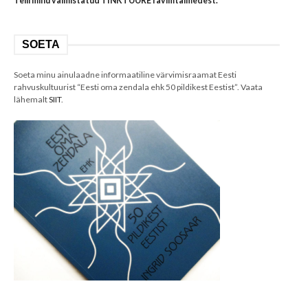
Telli minu valmistatud TINKTUURE ravimtaimedest.
SOETA
Soeta minu ainulaadne informaatiline värvimisraamat Eesti
rahvuskultuurist “Eesti oma zendala ehk 50 pildikest Eestist”. Vaata
lähemalt
SIIT
.