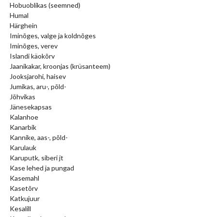
Hobuoblikas (seemned)
Humal
Härghein
Iminõges, valge ja koldnõges
Iminõges, verev
Islandi käokõrv
Jaanikakar, kroonjas (krüsanteem)
Jooksjarohi, haisev
Jumikas, aru-, põld-
Jõhvikas
Jänesekapsas
Kalanhoe
Kanarbik
Kannike, aas-, põld-
Karulauk
Karuputk, siberi jt
Kase lehed ja pungad
Kasemahl
Kasetõrv
Katkujuur
Kesalill