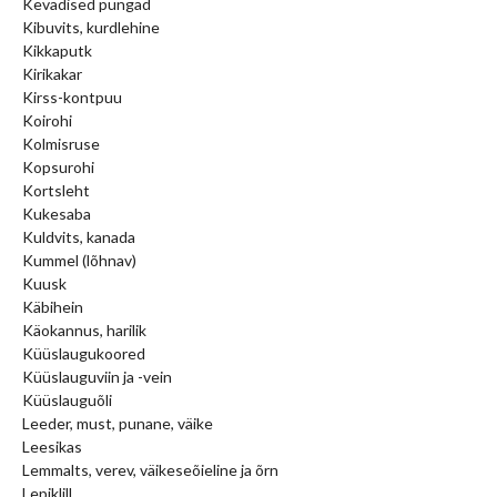
Kevadised pungad
Kibuvits, kurdlehine
Kikkaputk
Kirikakar
Kirss-kontpuu
Koirohi
Kolmisruse
Kopsurohi
Kortsleht
Kukesaba
Kuldvits, kanada
Kummel (lõhnav)
Kuusk
Käbihein
Käokannus, harilik
Küüslaugukoored
Küüslauguviin ja -vein
Küüslauguõli
Leeder, must, punane, väike
Leesikas
Lemmalts, verev, väikeseõieline ja õrn
Lepiklill