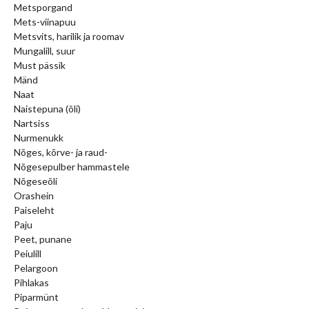
Metsporgand
Mets-viinapuu
Metsvits, harilik ja roomav
Mungalill, suur
Must pässik
Mänd
Naat
Naistepuna (õli)
Nartsiss
Nurmenukk
Nõges, kõrve- ja raud-
Nõgesepulber hammastele
Nõgeseõli
Orashein
Paiseleht
Paju
Peet, punane
Peiulill
Pelargoon
Pihlakas
Piparmünt