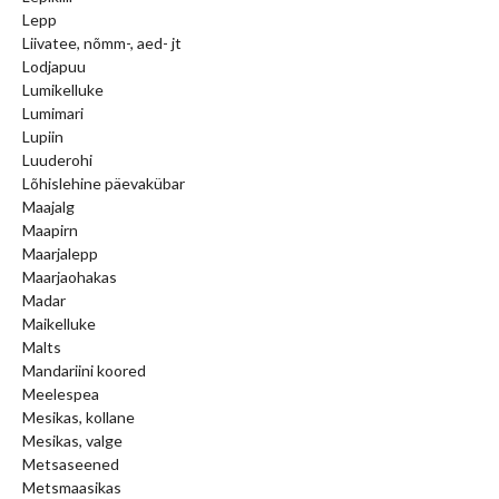
Lepp
Liivatee, nõmm-, aed- jt
Lodjapuu
Lumikelluke
Lumimari
Lupiin
Luuderohi
Lõhislehine päevakübar
Maajalg
Maapirn
Maarjalepp
Maarjaohakas
Madar
Maikelluke
Malts
Mandariini koored
Meelespea
Mesikas, kollane
Mesikas, valge
Metsaseened
Metsmaasikas