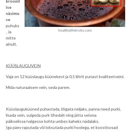
kroonil
ise
väsimu
se
puhuks
healthylifetricks.com
. Ja
mitte
ainult.
KÜÜSLAUGUVEIN
Vaja on 12 küüslaugu küünekest ja 0,5 liitrit punast kvaliteetveini.
Mida naturaalsem vein, seda parem.
Küüslauguküüned puhastada, lõigata neljaks, panna need purki,
lisada vein, sulgeda purk tihedalt ning jätta seisma
päikselisse/valgesse kohta umbes kaheks nädalaks.
Iga päev raputada või loksutada purki hoolega, et koostisosad