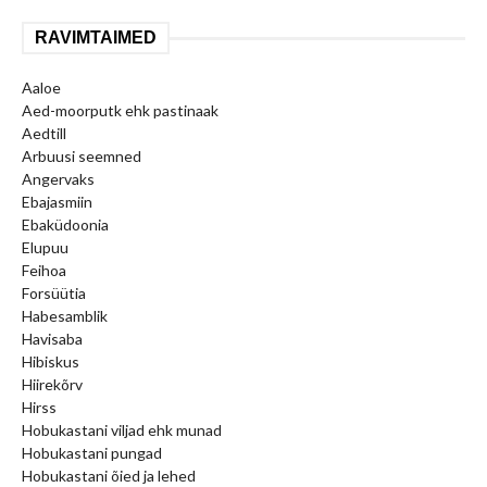
RAVIMTAIMED
Aaloe
Aed-moorputk ehk pastinaak
Aedtill
Arbuusi seemned
Angervaks
Ebajasmiin
Ebaküdoonia
Elupuu
Feihoa
Forsüütia
Habesamblik
Havisaba
Hibiskus
Hiirekõrv
Hirss
Hobukastani viljad ehk munad
Hobukastani pungad
Hobukastani õied ja lehed