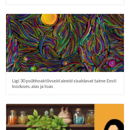
Ligi 30 psühhoaktiivseid aineid sisaldavat taime Eesti
looduses, aias ja toas