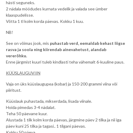
hästi seguneks.
2 nädala möödudes kurnata vedelik ja valada see ümber
klaaspudelisse.
Võtta 1 tl kolm korda päevas. Kokku 1 kuu.
NB!
See on võimas jook, mis
puhastab verd, eemaldab kehast liigse
rasva ja soola ning kiirendab ainevahetust, alandab
vererõhku.
Enne järgmist kuuri tuleb kindlasti teha vähemalt 6-kuuline paus.
KÜÜSLAUGUVIIN
Vaja on üks küüslaugupea (kobar) ja 150-200 grammi viina või
piiritust.
Küüslauk puhastada, mikserdada, lisada viinale.
Hoida pimedas 3-4 nädalat.
Teha 50 päevane kuur.
Alustada 1 tilk kolm korda päevas, järgmine päev 2 tilka ja nii iga
päev kuni 25 tilka ja tagasi.. 1 tilgani päevas.
Kokku 50 päeva.