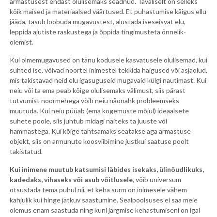
armastusest endast olulisemaks seadnud. Tavaliselt on selleks
kõik maised ja materiaalsed väärtused. Et puhastumise käigus ellu
jääda, tasub loobuda mugavustest, alustada iseseisvat elu,
leppida ajutiste raskustega ja õppida tingimusteta õnnelik-
olemist.
Kui olmemugavused on tänu kodusele kasvatusele olulisemad, kui
suhted ise, võivad noortel inimestel tekkida haigused või asjaolud,
mis takistavad neid elu igasuguseid mugavaid külgi nautimast. Kui
neiu või ta ema peab kõige olulisemaks välimust, siis pärast
tutvumist noormehega võib neiu näonahk probleemseks
muutuda. Kui neiu püüab (ema kogemuste mõjul) ideaalsete
suhete poole, siis juhtub midagi näiteks ta juuste või
hammastega. Kui kõige tähtsamaks seatakse aga armastuse
objekt, siis on armunute koosviibimine justkui saatuse poolt
takistatud.
Kui inimene muutub katsumisi läbides isekaks, ülinõudlikuks,
kadedaks, vihaseks või asub võitlusele
, võib universum
otsustada tema puhul nii, et keha surm on inimesele vähem
kahjulik kui hinge jätkuv saastumine. Sealpoolsuses ei saa meie
olemus enam saastuda ning kuni järgmise kehastumiseni on igal