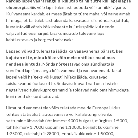
kardab lapse väärarenguid, kulutab ta nii tütre kui lapselapse
eluenergia.
Siis võib laps tulemast loobuda või sünnibki vigane.
Kui vanaema kardab, et mees jätab ta tütre maha, või naine aimab
hirmuga, et tal tuleb last üksinda kasvatada, siis nõnda ka juhtub,
kuna infoväli võtab kõik inimeste kujutluspildid kui nende
väljavalitud eesmärgid. Lisaks muutub tulevane laps
kahtlustavaks ja kergesti solvuvaks.
Lapsed võivad tulemata jääda ka vanavanema pärast, kes
kujutab ette, mida kõike võib meie ohtlikus maailmas
nendega juhtuda.
Nõnda nõrgestavad oma sündimata ja
sündinud lapsi peaaegu kõik vanemad ja vanavanemad. Tasub
lapsel veidi haigeks või kusagil hiljaks jääda, kujutavad
täiskasvanud õudusi ette. Sedaviisi loovad nad oma lastele
negatiivsed tulevikuprogrammid ja toidavad neid oma hirmudega,
kuni need ükskord täituvad.
Hirmunud vanematele võiks tuletada meelde Euroopa Liidus
tehtus statistikat: autoavariisse või kallaletungi ohvriks
sattumine ähvardab üht inimest 4000 hulgast, mürgitus 1:5000,
tahtlik mõrv 1:7000, uppumine 1:10000, kõrgelt kukkumine
1:25000, tulekahju 1:28000, lennuki kukkumine 1:50000,