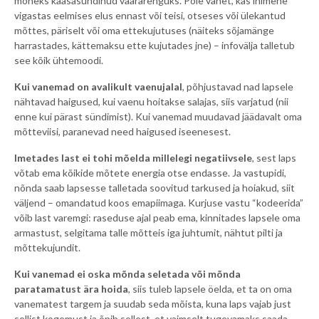
mõneks kaasasündinud väärarenguks. Pole vahet, kas inimene
vigastas eelmises elus ennast või teisi, otseses või ülekantud
mõttes, päriselt või oma ettekujutuses (näiteks sõjamänge
harrastades, kättemaksu ette kujutades jne) – infovälja talletub
see kõik ühtemoodi.
Kui vanemad on avalikult vaenujalal
, põhjustavad nad lapsele
nähtavad haigused, kui vaenu hoitakse salajas, siis varjatud (nii
enne kui pärast sündimist). Kui vanemad muudavad jäädavalt oma
mõtteviisi, paranevad need haigused iseenesest.
Imetades last ei tohi mõelda millelegi negatiivsele
, sest laps
võtab ema kõikide mõtete energia otse endasse. Ja vastupidi,
nõnda saab lapsesse talletada soovitud tarkused ja hoiakud, siit
väljend – omandatud koos emapiimaga. Kurjuse vastu “kodeerida”
võib last varemgi: raseduse ajal peab ema, kinnitades lapsele oma
armastust, selgitama talle mõtteis iga juhtumit, nähtut pilti ja
mõttekujundit.
Kui vanemad ei oska mõnda seletada või mõnda
paratamatust ära hoida
, siis tuleb lapsele öelda, et ta on oma
vanematest targem ja suudab seda mõista, kuna laps vajab just
sellist kogemust ja õpib sellest, et vaimselt tugevamaks saada.