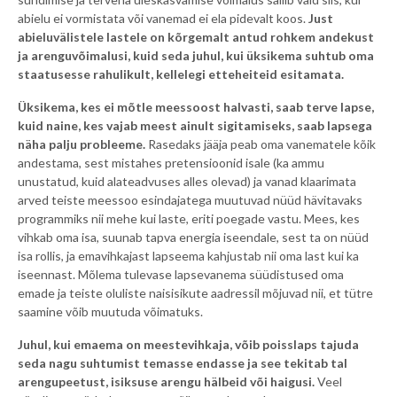
abielu ei vormistata või vanemad ei ela pidevalt koos.
Just
abieluvälistele lastele on kõrgemalt antud rohkem andekust
ja arenguvõimalusi, kuid seda juhul, kui üksikema suhtub oma
staatusesse rahulikult, kellelegi etteheiteid esitamata.
Üksikema, kes ei mõtle meessoost halvasti, saab terve lapse,
kuid naine, kes vajab meest ainult sigitamiseks, saab lapsega
näha palju probleeme.
Rasedaks jääja peab oma vanematele kõik
andestama, sest mistahes pretensioonid isale (ka ammu
unustatud, kuid alateadvuses alles olevad) ja vanad klaarimata
arved teiste meessoo esindajatega muutuvad nüüd hävitavaks
programmiks nii mehe kui laste, eriti poegade vastu. Mees, kes
vihkab oma isa, suunab tapva energia iseendale, sest ta on nüüd
isa rollis, ja emavihkajast lapseema kahjustab nii oma last kui ka
iseennast. Mõlema tulevase lapsevanema süüdistused oma
emade ja teiste oluliste naisisikute aadressil mõjuvad nii, et tütre
saamine võib muutuda võimatuks.
Juhul, kui emaema on meestevihkaja, võib poisslaps tajuda
seda nagu suhtumist temasse endasse ja see tekitab tal
arengupeetust, isiksuse arengu hälbeid või haigusi.
Veel