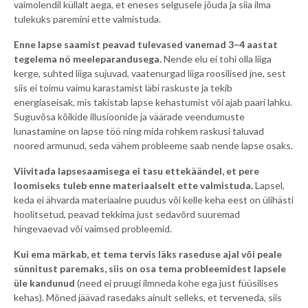
vaimolendil küllalt aega, et eneses selgusele jõuda ja siia ilma
tulekuks paremini ette valmistuda.
Enne lapse saamist peavad tulevased vanemad 3–4 aastat
tegelema nö meeleparandusega.
Nende elu ei tohi olla liiga
kerge, suhted liiga sujuvad, vaatenurgad liiga roosilised jne, sest
siis ei toimu vaimu karastamist läbi raskuste ja tekib
energiaseisak, mis takistab lapse kehastumist või ajab paari lahku.
Suguvõsa kõikide illusioonide ja väärade veendumuste
lunastamine on lapse töö ning mida rohkem raskusi taluvad
noored armunud, seda vähem probleeme saab nende lapse osaks.
Viivitada lapsesaamisega ei tasu ettekäändel, et pere
loomiseks tuleb enne materiaalselt ette valmistuda.
Lapsel,
keda ei ähvarda materiaalne puudus või kelle keha eest on ülihästi
hoolitsetud, peavad tekkima just sedavõrd suuremad
hingevaevad või vaimsed probleemid.
Kui ema märkab, et tema tervis läks raseduse ajal või peale
sünnitust paremaks, siis on osa tema probleemidest lapsele
üle kandunud
(need ei pruugi ilmneda kohe ega just füüsilises
kehas). Mõned jäävad rasedaks ainult selleks, et terveneda, siis