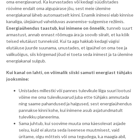
oma energiavarud. Ka kurvastades või kedagi süüdistades
röövime endalt oma algupärase jõu, sest meie ülemine
energiakanal läheb automaatselt kinni. Enamik inimesi elab kinnise
kanaliga, ülejäänud vahelduvas avanemise-sulgemise režiimis.
Energiaühendus taastub, kui inimene on õnnelik
, tunneb suurt
armastust, annab ennast rõõmuga ära ja soovib siiralt, et ka kõik
teised elutäiust tunneksid. Kui ta aga hakkab kedagi vägisi
elutäiuse juurde suunama, unustades, et igaühel on oma tee ja
valikuõigus, siis kõrgemad jõud ei toeta seda inimest ja ta ülemine
energiakanal sulgub.
Kui kanal on lahti, on võimalik siiski samuti energiast tühjaks
jooksmine:
Unistades millestki või pannes tulevikule liiga suuri lootusi
võime me oma tulevikuvarud juba ette tühjaks ammutada
ning saame pahandused ja haigused, sest energiaühendus
pannakse kinni kohe, kui inimene asub asjatundmatult
tulevikku planeerima.
Sama juhtub, kui soovime muuta oma käesolevat asjade
seisu, kuid ei alusta seda iseenese muutmisest, vaid
üritame, olgu mõtteis või oma tegudega, k.a maagia abil,