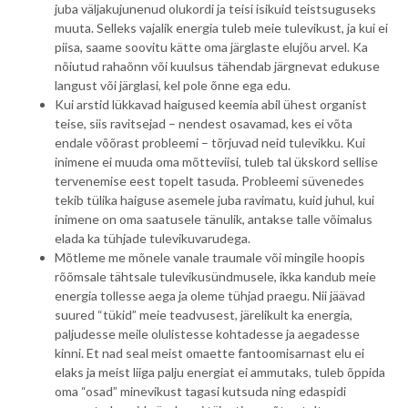
juba väljakujunenud olukordi ja teisi isikuid teistsuguseks
muuta. Selleks vajalik energia tuleb meie tulevikust, ja kui ei
piisa, saame soovitu kätte oma järglaste elujõu arvel. Ka
nõiutud rahaõnn või kuulsus tähendab järgnevat edukuse
langust või järglasi, kel pole õnne ega edu.
Kui arstid lükkavad haigused keemia abil ühest organist
teise, siis ravitsejad – nendest osavamad, kes ei võta
endale võõrast probleemi – tõrjuvad neid tulevikku. Kui
inimene ei muuda oma mõtteviisi, tuleb tal ükskord sellise
tervenemise eest topelt tasuda. Probleemi süvenedes
tekib tülika haiguse asemele juba ravimatu, kuid juhul, kui
inimene on oma saatusele tänulik, antakse talle võimalus
elada ka tühjade tulevikuvarudega.
Mõtleme me mõnele vanale traumale või mingile hoopis
rõõmsale tähtsale tulevikusündmusele, ikka kandub meie
energia tollesse aega ja oleme tühjad praegu. Nii jäävad
suured “tükid” meie teadvusest, järelikult ka energia,
paljudesse meile olulistesse kohtadesse ja aegadesse
kinni. Et nad seal meist omaette fantoomisarnast elu ei
elaks ja meist liiga palju energiat ei ammutaks, tuleb õppida
oma “osad” minevikust tagasi kutsuda ning edaspidi