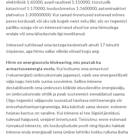
elektrilöök 1:65000, avarii raudteel 1:150000, tööstuslik
katastroof 1:170000, loodusõnnetus 1:1600000, aatomireaktori
plahvatus 1:300000000. Kui samad õnnetused esinevad mõnes
peres korduvalt või üks isik kogeb neist mitu liiki, siis on tegemist
päriliku süüga või on inimesed need ohud ise oma hirmudega
endale või oma lähedastele ligi meelitanud.
Inimesed suhtlevad oma lastega keskmiselt ainult 17 minutit
ööpäevas, aga hirmu vallas viibida võivad kogu aeg.
Hirm on energiavoolu blokeering, mis peatab ka
armastuseenergia voolu.
Kui loobume oma armastust
(=eluenergiat) ümbruskonnale jagamast, näeb see energeetiliselt
välja nagu teistele surma soovimine. Sellise inimene
destabiliseerib oma ümbruses kõikide elusolendite energiavälju,
on ümbruskonnale ohtlik ja peab süsteemist eemaldatud saama.
Olgu tegemist väljapoole suunatud hävitava mõtteenergia või
enesehävitamisprogrammiga, ikka käivitub sama skeem: esimene
hoiatav kaotus on varaline. Kui inimene ei tee õigeid järeldusi,
tulevad haigused, seejärel õnnetused. Teisisõnu: enne esinevad
rünnakud inimeste, siis loodusjõudude poolt ning lõpuks hakkab
inimese enda energiaväli tema ümber lehtriks kokku rulluma (keha