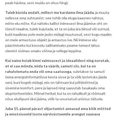
peab hävima, sest muidu on ohus hing).
Tuleb küsida endalt, millest me kardame ilma jääda
, ja muuta
sellesse oma suhtumist: see tohib olla eluga kaasnev nähtus,
mitte elu mõte. Kui näiteks kallist inimesest ilma jäämise oht on
tõesti reaalne, tuleb kujutada, et ta on juba ära läinud või surnud,
kuid maailmas pole meie jaoks midagi muutunud, sest kogu maailm
on meie armastuse objekt ja armastus ise. Nii inimese elu
päästmiseks kui kooselu säilitamiseks peame temast lahus
olemist sisimas omaks võtma ja sellega leppima.
Kui naine hoiab kinni vaimsusest ja ideaalidest ning norutab,
et ei saa mõnda, mida ta väärib, samuti siis, kui ta on
rahulolematu enda või oma saatusega
, suletakse ta samuti
tema energoinformatiivse kesta sisse ja ta võib lastetuks jääda
seni, kuni kogeb midagi, mis on tähtsam kui põhimõtted ja
sisemine komfort, pere ja lapsed ning saavutab tasakaalu oma
eluprioriteetides. Mõnel hetkel, kui ta on rahulikult ja rõõmsalt
nõus elulõpuni üksi jääma, võib ta unustatud unistus täituda.
Juba 15. päeval pärast viljastumist annavad ema kõik mõtted
ja emotsioonid loote närvisüsteemile arengut suunava