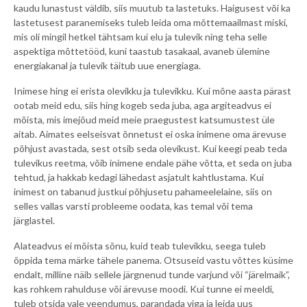
kaudu lunastust väldib, siis muutub ta lastetuks. Haigusest või ka
lastetusest paranemiseks tuleb leida oma mõttemaailmast miski,
mis oli mingil hetkel tähtsam kui elu ja tulevik ning teha selle
aspektiga mõttetööd, kuni taastub tasakaal, avaneb ülemine
energiakanal ja tulevik täitub uue energiaga.
Inimese hing ei erista olevikku ja tulevikku. Kui mõne aasta pärast
ootab meid edu, siis hing kogeb seda juba, aga argiteadvus ei
mõista, mis imejõud meid meie praegustest katsumustest üle
aitab. Aimates eelseisvat õnnetust ei oska inimene oma ärevuse
põhjust avastada, sest otsib seda olevikust. Kui keegi peab teda
tulevikus reetma, võib inimene endale pähe võtta, et seda on juba
tehtud, ja hakkab kedagi lähedast asjatult kahtlustama. Kui
inimest on tabanud justkui põhjusetu pahameelelaine, siis on
selles vallas varsti probleeme oodata, kas temal või tema
järglastel.
Alateadvus ei mõista sõnu, kuid teab tulevikku, seega tuleb
õppida tema märke tähele panema. Otsuseid vastu võttes küsime
endalt, milline näib sellele järgnenud tunde varjund või “järelmaik”,
kas rohkem rahulduse või ärevuse moodi. Kui tunne ei meeldi,
tuleb otsida vale veendumus, parandada viga ja leida uus