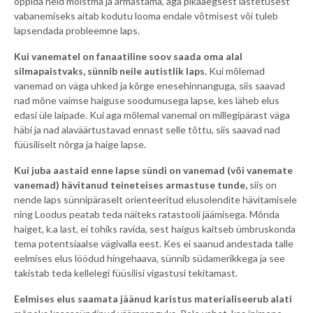
õppida neid mõistma ja armastama, aga pikaaegsest lastetusest
vabanemiseks aitab kodutu looma endale võtmisest või tuleb
lapsendada probleemne laps.
Kui vanematel on fanaatiline soov saada oma alal
silmapaistvaks, sünnib neile autistlik laps.
Kui mõlemad
vanemad on väga uhked ja kõrge enesehinnanguga, siis saavad
nad mõne vaimse haiguse soodumusega lapse, kes läheb elus
edasi üle laipade. Kui aga mõlemal vanemal on millegipärast väga
häbi ja nad alaväärtustavad ennast selle tõttu, siis saavad nad
füüsiliselt nõrga ja haige lapse.
Kui juba aastaid enne lapse sündi on vanemad (või vanemate
vanemad) hävitanud teineteises armastuse tunde,
siis on
nende laps sünnipäraselt orienteeritud elusolendite hävitamisele
ning Loodus peatab teda näiteks ratastooli jäämisega. Mõnda
haiget, k.a last, ei tohiks ravida, sest haigus kaitseb ümbruskonda
tema potentsiaalse vägivalla eest. Kes ei saanud andestada talle
eelmises elus löödud hingehaava, sünnib südamerikkega ja see
takistab teda kellelegi füüsilisi vigastusi tekitamast.
Eelmises elus saamata jäänud karistus materialiseerub alati