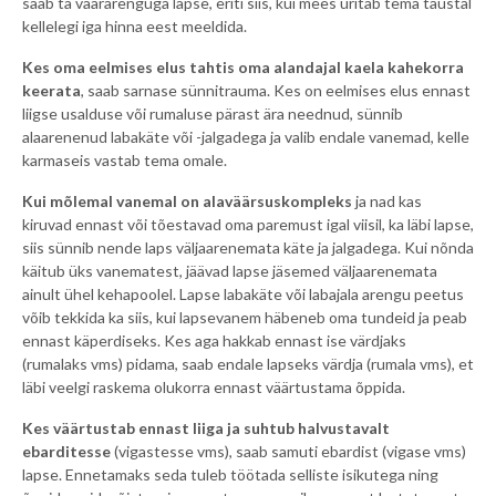
saab ta väärarenguga lapse, eriti siis, kui mees üritab tema taustal
kellelegi iga hinna eest meeldida.
Kes oma eelmises elus tahtis oma alandajal kaela kahekorra
keerata
, saab sarnase sünnitrauma. Kes on eelmises elus ennast
liigse usalduse või rumaluse pärast ära neednud, sünnib
alaarenenud labakäte või -jalgadega ja valib endale vanemad, kelle
karmaseis vastab tema omale.
Kui mõlemal vanemal on alaväärsuskompleks
ja nad kas
kiruvad ennast või tõestavad oma paremust igal viisil, ka läbi lapse,
siis sünnib nende laps väljaarenemata käte ja jalgadega. Kui nõnda
käitub üks vanematest, jäävad lapse jäsemed väljaarenemata
ainult ühel kehapoolel. Lapse labakäte või labajala arengu peetus
võib tekkida ka siis, kui lapsevanem häbeneb oma tundeid ja peab
ennast käperdiseks. Kes aga hakkab ennast ise värdjaks
(rumalaks vms) pidama, saab endale lapseks värdja (rumala vms), et
läbi veelgi raskema olukorra ennast väärtustama õppida.
Kes väärtustab ennast liiga ja suhtub halvustavalt
ebarditesse
(vigastesse vms), saab samuti ebardist (vigase vms)
lapse. Ennetamaks seda tuleb töötada selliste isikutega ning