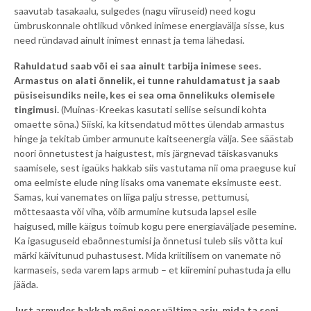
saavutab tasakaalu, sulgedes (nagu viiruseid) need kogu
ümbruskonnale ohtlikud võnked inimese energiavälja sisse, kus
need ründavad ainult inimest ennast ja tema lähedasi.
Rahuldatud saab või ei saa ainult tarbija inimese sees.
Armastus on alati õnnelik, ei tunne rahuldamatust ja saab
püsiseisundiks neile, kes ei sea oma õnnelikuks olemisele
tingimusi.
(Muinas-Kreekas kasutati sellise seisundi kohta
omaette sõna.) Siiski, ka kitsendatud mõttes ülendab armastus
hinge ja tekitab ümber armunute kaitseenergia välja. See säästab
noori õnnetustest ja haigustest, mis järgnevad täiskasvanuks
saamisele, sest igaüks hakkab siis vastutama nii oma praeguse kui
oma eelmiste elude ning lisaks oma vanemate eksimuste eest.
Samas, kui vanemates on liiga palju stresse, pettumusi,
mõttesaasta või viha, võib armumine kutsuda lapsel esile
haigused, mille käigus toimub kogu pere energiaväljade pesemine.
Ka igasuguseid ebaõnnestumisi ja õnnetusi tuleb siis võtta kui
märki käivitunud puhastusest. Mida kriitilisem on vanemate nö
karmaseis, seda varem laps armub – et kiiremini puhastuda ja ellu
jääda.
Just armudes hakkab mõni noor vältima asju, mida ta seni