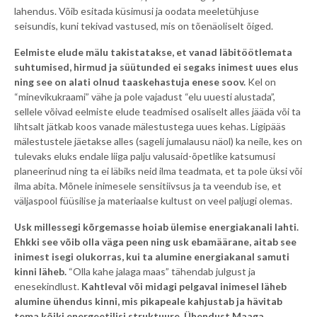
lahendus. Võib esitada küsimusi ja oodata meeletühjuse
seisundis, kuni tekivad vastused, mis on tõenäoliselt õiged.
Eelmiste elude mälu takistatakse, et vanad läbitöötlemata
suhtumised, hirmud ja süütunded ei segaks inimest uues elus
ning see on alati olnud taaskehastuja enese soov.
Kel on
“minevikukraami” vähe ja pole vajadust “elu uuesti alustada”,
sellele võivad eelmiste elude teadmised osaliselt alles jääda või ta
lihtsalt jätkab koos vanade mälestustega uues kehas. Ligipääs
mälestustele jäetakse alles (sageli jumalausu näol) ka neile, kes on
tulevaks eluks endale liiga palju valusaid-õpetlike katsumusi
planeerinud ning ta ei läbiks neid ilma teadmata, et ta pole üksi või
ilma abita. Mõnele inimesele sensitiivsus ja ta veendub ise, et
väljaspool füüsilise ja materiaalse kultust on veel paljugi olemas.
Usk millessegi kõrgemasse hoiab ülemise energiakanali lahti.
Ehkki see võib olla väga peen ning usk ebamäärane, aitab see
inimest isegi olukorras, kui ta alumine energiakanal samuti
kinni läheb.
“Olla kahe jalaga maas” tähendab julgust ja
enesekindlust.
Kahtleval või midagi pelgaval inimesel läheb
alumine ühendus kinni, mis pikapeale kahjustab ja hävitab
tema kõiki energeetilisi struktuure. Ühendust Maaga