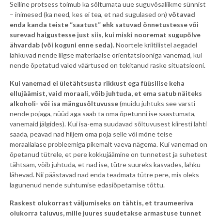
Selline protsess toimub ka sõltumata uue suguvõsaliikme sünnist
– inimesed (ka need, kes ei tea, et nad sugulased on)
võtavad
enda kanda teiste “saatust” ehk satuvad õnnetustesse või
surevad haigustesse just siis, kui miski nooremat sugupõlve
ähvardab (või koguni enne seda).
Noortele kriitilistel aegadel
lahkuvad nende liigse materiaalse orientatsiooniga vanemad, kui
nende õpetatud valed väärtused on tekitanud raske situatsiooni.
Kui vanemad ei ületähtsusta rikkust ega füüsilise keha
ellujäämist, vaid moraali, võib juhtuda, et ema satub näiteks
alkoholi- või isa mängusõltuvusse
(muidu juhtuks see varsti
nende pojaga, nüüd aga saab ta oma õpetunni ise saastumata,
vanemaid jälgides). Kui isa-ema suudavad sõltuvusest kiiresti lahti
saada, peavad nad hiljem oma poja selle või mõne teise
moraalialase probleemiga pikemalt vaeva nägema. Kui vanemad on
õpetanud tütrele, et pere kokkujäämine on tunnetest ja suhetest
tähtsam, võib juhtuda, et nad ise, tütre suureks kasvades, lahku
lähevad. Nii päästavad nad enda teadmata tütre pere, mis oleks
lagunenud nende suhtumise edasiõpetamise tõttu.
Raskest olukorrast väljumiseks on tähtis, et traumeeriva
olukorra taluvus, mille juures suudetakse armastuse tunnet