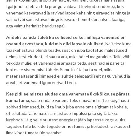
Igal juhul tuleb vältida praegu valdavalt levinud tendentsi, kus
vanemad kasvatavad ja ravivad lapse keha ning eiravad ta hinge ja
vaimu (või samastavad hingekasvatust emotsionaalse sfääriga,
aga vaimu harimist haridusega).
Andeks paluda tuleb ka selliseid seiku, millega vanemad ei
osanud arvestada, kuid mis olid lapsele olulised.
Näiteks: kuna
taaskehastuva olendi teadvusest on juba kaotatud mälestused
eelmistest eludest, ei saa ta aru, miks öösel magatakse. Talle võib
tekkida mulje, et vanemad ei armasta teda, sest nad ei pane ta
lootesse sisenemist tähele. Samuti ei taipa ta veel, miks
materiaaltasandi inimesed ei suhtle telepaatiliselt nagu vaimud ja
arvab, et vanemad ignoreerivad teda.
Kes pidi eelmistes eludes oma vanemate ükskõiksuse pärast
kannatama
, saab endale vanemateks omavahel mitte kuigi hästi
sobivad inimesed, kuid ta ilmub juba enne oma sigitamist kohale,
et tekitada vanemates armastuse impulssi ja ta sigitatakse
kirehoos. Jälg selle suurest energiast jääb lapsesse kogu eluks,
tagades talle kõikide tegude õnnestumist ja kõikidest raskustest
ilma kibestumata üle saamist.