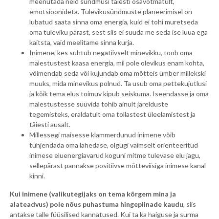
meenutada neid sündmusi täiesti osavõtmatult,
emotsioonideta. Tulevikusündmuste planeerimisel on
lubatud saata sinna oma energia, kuid ei tohi muretseda
oma tuleviku pärast, sest siis ei suuda me seda ise luua ega
kaitsta, vaid meelitame sinna kurja.
Inimene, kes suhtub negatiivselt minevikku, toob oma
mälestustest kaasa energia, mil pole olevikus enam kohta,
võimendab seda või kujundab oma mõtteis ümber millekski
muuks, mida minevikus polnud. Ta usub oma pettekujutlusi
ja kõik tema elus toimuv kipub seiskuma. Iseendasse ja oma
mälestustesse süüvida tohib ainult järelduste
tegemisteks, eraldatult oma tollastest üleelamistest ja
täiesti ausalt.
Millessegi maisesse klammerdunud inimene võib
tühjendada oma lähedase, olgugi vaimselt orienteeritud
inimese eluenergiavarud koguni mitme tulevase elu jagu,
sellepärast pannakse positiivse mõtteviisiga inimese kanal
kinni.
Kui inimene (valikutegijaks on tema kõrgem mina ja
alateadvus) pole nõus puhastuma hingepiinade kaudu
, siis
antakse talle füüsilised kannatused. Kui ta ka haiguse ja surma