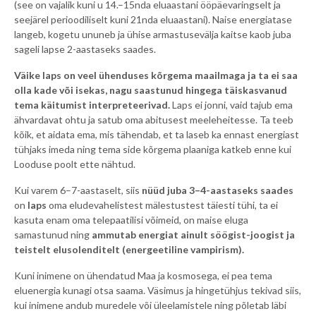
(see on vajalik kuni u 14.–15nda eluaastani ööpäevaringselt ja
seejärel perioodiliselt kuni 21nda eluaastani). Naise energiatase
langeb, kogetu ununeb ja ühise armastusevälja kaitse kaob juba
sageli lapse 2-aastaseks saades.
Väike laps on veel ühenduses kõrgema maailmaga ja ta ei saa
olla kade või isekas, nagu saastunud hingega täiskasvanud
tema käitumist interpreteerivad.
Laps ei jonni, vaid tajub ema
ähvardavat ohtu ja satub oma abitusest meeleheitesse. Ta teeb
kõik, et aidata ema, mis tähendab, et ta laseb ka ennast energiast
tühjaks imeda ning tema side kõrgema plaaniga katkeb enne kui
Looduse poolt ette nähtud.
Kui varem 6–7-aastaselt, siis
nüüd juba 3–4-aastaseks saades
on
laps
oma eludevahelistest mälestustest täiesti tühi, ta ei
kasuta enam oma telepaatilisi võimeid, on maise eluga
samastunud ning
ammutab energiat ainult söögist-joogist ja
teistelt elusolenditelt (energeetiline vampirism).
Kuni inimene on ühendatud Maa ja kosmosega, ei pea tema
eluenergia kunagi otsa saama. Väsimus ja hingetühjus tekivad siis,
kui inimene andub muredele või üleelamistele ning põletab läbi