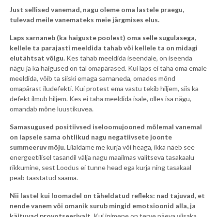
Just sellised vanemad, nagu oleme oma lastele praegu,
tulevad meile vanemateks meie järgmises elus.
Laps sarnaneb (ka haiguste poolest) oma selle sugulasega,
kellele ta parajasti meeldida tahab või kellele ta on midagi
elutähtsat võlgu.
Kes tahab meeldida iseendale, on iseenda
nägu ja ka haigused on tal omapärased. Kui laps ei taha oma emale
meeldida, võib ta siiski emaga sarnaneda, omades mõnd
omapärast iludefekti. Kui protest ema vastu tekib hiljem, siis ka
defekt ilmub hiljem. Kes ei taha meeldida isale, olles isa nägu,
omandab mõne luustikuvea.
Samasugused positiivsed iseloomujooned mõlemal vanemal
on lapsele sama ohtlikud nagu negatiivsete joonte
summeeruv mõju.
Liialdame me kurja või heaga, ikka näeb see
energeetilisel tasandil välja nagu maailmas valitseva tasakaalu
rikkumine, sest Loodus ei tunne head ega kurja ning tasakaal
peab taastatud saama.
Nii lastel kui loomadel on täheldatud refleks: nad tajuvad, et
nende vanem või omanik surub mingid emotsioonid alla, ja
käituvad provotseerivalt.
Kui inimene on terve päeva viisaka