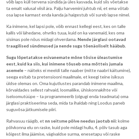
võib laps küll tervena sündida ja üles kasvada, kuid siis võetakse
ta emalt valusal viisil ära. Palju harvemini juhtub nii, et ema võtab
osa lapse karmast enda kanda ja haigestub või sureb lapse nimel.
Ka inimene, kel lapsi pole, võib ennast kellegi eest, kes on talle
kallis või lähedane, ohvriks tuua, kuid on ka vanemaid, kes oma
sisimas pole nõus midagi ohverdama.
Nende järglasi ootavad
traagilised sündmused ja nende sugu tõenäoliselt hääbub.
Sugu lõpetatakse esivanemate mõne tõsise üleastumise
eest, kuid ka siis, kui inimene tõuseb oma mõtteis jumala
asemele
– näiteks ei meeldi talle naaber (mitte naabri käitumine),
seega esitab ta pretensiooni maailmale, et keegi teine isiksus
üldse olemas on. Oma kujutlustes parandab inimene maailma,
kõrvaldades sellest rahvaid, loomaliike, ühiskonnakihte või
iseloomutüüpe – ta programmeerib (olgugi enda teadmata) oma
järglasi praktiseerima seda, mida ta ihaldab ning Loodus paneb
suguvõsa jätkumisele piiri.
Rahvasuu räägib, et
nn seitsme põlve needus jaotub nii:
kolme
põlvkonna elu on raske, kuid pole midagi hullu, 4. põlv tasub aga
kõigest ilma jäämise, vägivaldse surma, enesetapu või raske