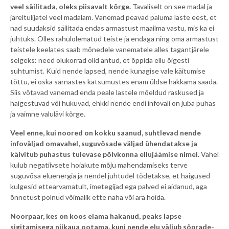
veel säilitada, oleks piisavalt kõrge.
Tavaliselt on see madal ja
järeltulijatel veel madalam. Vanemad peavad paluma laste eest, et
nad suudaksid säilitada endas armastust maailma vastu, mis ka ei
juhtuks. Olles rahulolematud teiste ja endaga ning oma armastust
teistele keelates saab mõnedele vanematele alles tagantjärele
selgeks: need olukorrad olid antud, et õppida ellu õigesti
suhtumist. Kuid nende lapsed, nende kunagise vale käitumise
tõttu, ei oska sarnastes katsumustes enam üldse hakkama saada.
Siis võtavad vanemad enda peale lastele mõeldud raskused ja
haigestuvad või hukuvad, ehkki nende endi infoväli on juba puhas
ja vaimne valulävi kõrge.
Veel enne, kui noored on kokku saanud, suhtlevad nende
infoväljad omavahel, suguvõsade väljad ühendatakse ja
käivitub puhastus tulevase põlvkonna ellujäämise nimel.
Vahel
kulub negatiivsete hoiakute mõju mahendamiseks terve
suguvõsa eluenergia ja nendel juhtudel tõdetakse, et haigused
kulgesid ettearvamatult, imetegijad ega palved ei aidanud, aga
õnnetust polnud võimalik ette näha või ära hoida.
Noorpaar, kes on koos elama hakanud, peaks lapse
sigitamisega niikaua ootama, kuni nende elu väljub sõprade-