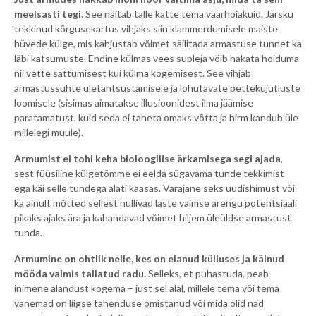
meelsasti tegi.
See näitab talle kätte tema väärhoiakuid. Järsku
tekkinud kõrgusekartus vihjaks siin klammerdumisele maiste
hüvede külge, mis kahjustab võimet säilitada armastuse tunnet ka
läbi katsumuste. Endine külmas vees supleja võib hakata hoiduma
nii vette sattumisest kui külma kogemisest. See vihjab
armastussuhte ületähtsustamisele ja lohutavate pettekujutluste
loomisele (sisimas aimatakse illusioonidest ilma jäämise
paratamatust, kuid seda ei taheta omaks võtta ja hirm kandub üle
millelegi muule).
Armumist ei tohi keha bioloogilise ärkamisega segi ajada
,
sest füüsiline külgetõmme ei eelda sügavama tunde tekkimist
ega käi selle tundega alati kaasas. Varajane seks uudishimust või
ka ainult mõtted sellest nullivad laste vaimse arengu potentsiaali
pikaks ajaks ära ja kahandavad võimet hiljem üleüldse armastust
tunda.
Armumine on ohtlik neile, kes on elanud külluses ja käinud
mööda valmis tallatud radu.
Selleks, et puhastuda, peab
inimene alandust kogema – just sel alal, millele tema või tema
vanemad on liigse tähenduse omistanud või mida olid nad