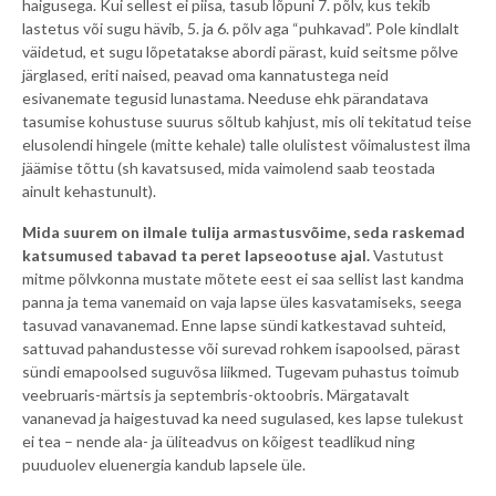
haigusega. Kui sellest ei piisa, tasub lõpuni 7. põlv, kus tekib
lastetus või sugu hävib, 5. ja 6. põlv aga “puhkavad”. Pole kindlalt
väidetud, et sugu lõpetatakse abordi pärast, kuid seitsme põlve
järglased, eriti naised, peavad oma kannatustega neid
esivanemate tegusid lunastama. Needuse ehk pärandatava
tasumise kohustuse suurus sõltub kahjust, mis oli tekitatud teise
elusolendi hingele (mitte kehale) talle olulistest võimalustest ilma
jäämise tõttu (sh kavatsused, mida vaimolend saab teostada
ainult kehastunult).
Mida suurem on ilmale tulija armastusvõime, seda raskemad
katsumused tabavad ta peret lapseootuse ajal.
Vastutust
mitme põlvkonna mustate mõtete eest ei saa sellist last kandma
panna ja tema vanemaid on vaja lapse üles kasvatamiseks, seega
tasuvad vanavanemad. Enne lapse sündi katkestavad suhteid,
sattuvad pahandustesse või surevad rohkem isapoolsed, pärast
sündi emapoolsed suguvõsa liikmed. Tugevam puhastus toimub
veebruaris-märtsis ja septembris-oktoobris. Märgatavalt
vananevad ja haigestuvad ka need sugulased, kes lapse tulekust
ei tea – nende ala- ja üliteadvus on kõigest teadlikud ning
puuduolev eluenergia kandub lapsele üle.