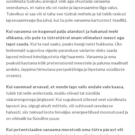
sündimata tüdruku arengut võib aga ohustada vanaema
veendumus, et naise elu on raske ja lapsesaamine liiga valus.
Tulevikus ei saa või ei taha see tüdruk mehele ja tal tekib raskusi
lapsesaamisega (ka juhul, kui ta pole vanaema kartustest teadlik).
Kui vanaema on kogenud palju alandust ja hakanud mehi
vihkama, siis pole ta tütretütrel enam võimalust meest ega
lapsi saada.
Kui ta nad saaks, peaks keegi neist hukkuma. Üks
leebemaid suguvõsa vigade paranduse variante oleks saada
lapsed mõned inimõigusteta riigi haaremis. Vanaema ja ema
peaksid kaotama kõik pretensioonid meestele ja paluma maailmalt
andeks, leppima hirmutava perspektiiviga ja lõpetama süüdlaste
otsimist.
Kui vanemad arvavad, et nende laps valis endale vale kaasa
,
tuleb tal neile andestada, muidu võivad tal sündida
väärarengutega järglased. Kui sugulased ütlevad veel sündimata
lapsest ära, olgugi ainult mõtteis, või suhtuvad rasedasse
halvasti, siis tekivad loote bioväljas energeetilised moonutused ja
on võimalik ka füüsiline puue.
Kui potentsiaalne vanaema muretseb oma tütre pärast või