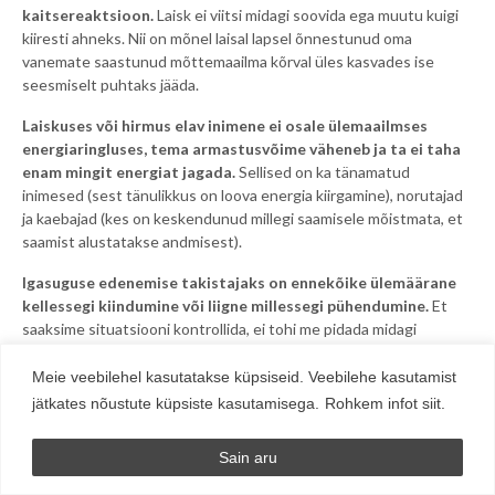
kaitsereaktsioon.
Laisk ei viitsi midagi soovida ega muutu kuigi
kiiresti ahneks. Nii on mõnel laisal lapsel õnnestunud oma
vanemate saastunud mõttemaailma kõrval üles kasvades ise
seesmiselt puhtaks jääda.
Laiskuses või hirmus elav inimene ei osale ülemaailmses
energiaringluses, tema armastusvõime väheneb ja ta ei taha
enam mingit energiat jagada.
Sellised on ka tänamatud
inimesed (sest tänulikkus on loova energia kiirgamine), norutajad
ja kaebajad (kes on keskendunud millegi saamisele mõistmata, et
saamist alustatakse andmisest).
Igasuguse edenemise takistajaks on ennekõike ülemäärane
kellessegi kiindumine või liigne millessegi pühendumine.
Et
saaksime situatsiooni kontrollida, ei tohi me pidada midagi
kindlasti väärtusetumaks kui kõik muu, kedagi/midagi ei tohi
vihata ega ka armastada rohkem kui kogu muud maailma.
Meie veebilehel kasutatakse küpsiseid. Veebilehe kasutamist
jätkates nõustute küpsiste kasutamisega.
Rohkem infot siit.
Maise elu peamised näitajad (tervis, materiaalsed hüved ja
olmemugavused) on need aspektid, millesse on takerdunud
Sain aru
enamik inimesi. Oma isiksust samastatakse füüsilise kehaga, mille
vajadused on hinge ja vaimu omadest tähtsamal kohal. Sama