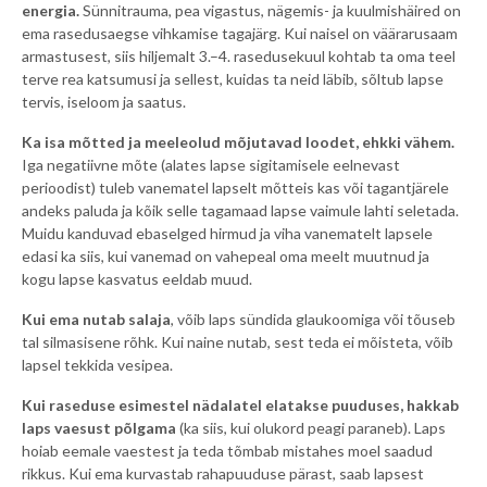
energia.
Sünnitrauma, pea vigastus, nägemis- ja kuulmishäired on
ema rasedusaegse vihkamise tagajärg. Kui naisel on väärarusaam
armastusest, siis hiljemalt 3.–4. rasedusekuul kohtab ta oma teel
terve rea katsumusi ja sellest, kuidas ta neid läbib, sõltub lapse
tervis, iseloom ja saatus.
Ka isa mõtted ja meeleolud mõjutavad loodet, ehkki vähem.
Iga negatiivne mõte (alates lapse sigitamisele eelnevast
perioodist) tuleb vanematel lapselt mõtteis kas või tagantjärele
andeks paluda ja kõik selle tagamaad lapse vaimule lahti seletada.
Muidu kanduvad ebaselged hirmud ja viha vanematelt lapsele
edasi ka siis, kui vanemad on vahepeal oma meelt muutnud ja
kogu lapse kasvatus eeldab muud.
Kui ema nutab salaja
, võib laps sündida glaukoomiga või tõuseb
tal silmasisene rõhk. Kui naine nutab, sest teda ei mõisteta, võib
lapsel tekkida vesipea.
Kui raseduse esimestel nädalatel elatakse puuduses, hakkab
laps vaesust põlgama
(ka siis, kui olukord peagi paraneb). Laps
hoiab eemale vaestest ja teda tõmbab mistahes moel saadud
rikkus. Kui ema kurvastab rahapuuduse pärast, saab lapsest