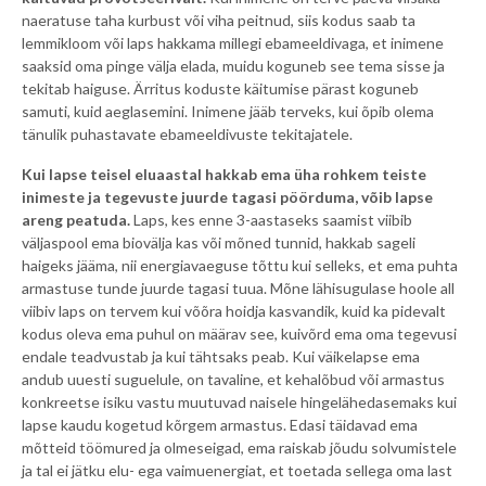
naeratuse taha kurbust või viha peitnud, siis kodus saab ta
lemmikloom või laps hakkama millegi ebameeldivaga, et inimene
saaksid oma pinge välja elada, muidu koguneb see tema sisse ja
tekitab haiguse. Ärritus koduste käitumise pärast koguneb
samuti, kuid aeglasemini. Inimene jääb terveks, kui õpib olema
tänulik puhastavate ebameeldivuste tekitajatele.
Kui lapse teisel eluaastal hakkab ema üha rohkem teiste
inimeste ja tegevuste juurde tagasi pöörduma, võib lapse
areng peatuda.
Laps, kes enne 3-aastaseks saamist viibib
väljaspool ema biovälja kas või mõned tunnid, hakkab sageli
haigeks jääma, nii energiavaeguse tõttu kui selleks, et ema puhta
armastuse tunde juurde tagasi tuua. Mõne lähisugulase hoole all
viibiv laps on tervem kui võõra hoidja kasvandik, kuid ka pidevalt
kodus oleva ema puhul on määrav see, kuivõrd ema oma tegevusi
endale teadvustab ja kui tähtsaks peab. Kui väikelapse ema
andub uuesti suguelule, on tavaline, et kehalõbud või armastus
konkreetse isiku vastu muutuvad naisele hingelähedasemaks kui
lapse kaudu kogetud kõrgem armastus. Edasi täidavad ema
mõtteid töömured ja olmeseigad, ema raiskab jõudu solvumistele
ja tal ei jätku elu- ega vaimuenergiat, et toetada sellega oma last