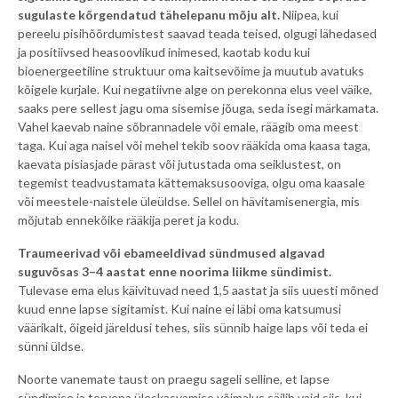
sugulaste kõrgendatud tähelepanu mõju alt.
Niipea, kui
pereelu pisihõõrdumistest saavad teada teised, olgugi lähedased
ja positiivsed heasoovlikud inimesed, kaotab kodu kui
bioenergeetiline struktuur oma kaitsevõime ja muutub avatuks
kõigele kurjale. Kui negatiivne alge on perekonna elus veel väike,
saaks pere sellest jagu oma sisemise jõuga, seda isegi märkamata.
Vahel kaevab naine sõbrannadele või emale, räägib oma meest
taga. Kui aga naisel või mehel tekib soov rääkida oma kaasa taga,
kaevata pisiasjade pärast või jutustada oma seiklustest, on
tegemist teadvustamata kättemaksusooviga, olgu oma kaasale
või meestele-naistele üleüldse. Sellel on hävitamisenergia, mis
mõjutab ennekõike rääkija peret ja kodu.
Traumeerivad või ebameeldivad sündmused algavad
suguvõsas 3–4 aastat enne noorima liikme sündimist.
Tulevase ema elus käivituvad need 1,5 aastat ja siis uuesti mõned
kuud enne lapse sigitamist. Kui naine ei läbi oma katsumusi
väärikalt, õigeid järeldusi tehes, siis sünnib haige laps või teda ei
sünni üldse.
Noorte vanemate taust on praegu sageli selline, et lapse
sündimise ja tervena üleskasvamise võimalus säilib vaid siis, kui