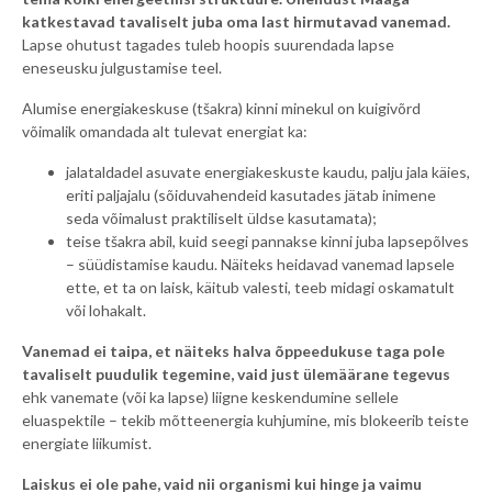
katkestavad tavaliselt juba oma last hirmutavad vanemad.
Lapse ohutust tagades tuleb hoopis suurendada lapse
eneseusku julgustamise teel.
Alumise energiakeskuse (tšakra) kinni minekul on kuigivõrd
võimalik omandada alt tulevat energiat ka:
jalataldadel asuvate energiakeskuste kaudu, palju jala käies,
eriti paljajalu (sõiduvahendeid kasutades jätab inimene
seda võimalust praktiliselt üldse kasutamata);
teise tšakra abil, kuid seegi pannakse kinni juba lapsepõlves
– süüdistamise kaudu. Näiteks heidavad vanemad lapsele
ette, et ta on laisk, käitub valesti, teeb midagi oskamatult
või lohakalt.
Vanemad ei taipa, et näiteks halva õppeedukuse taga pole
tavaliselt puudulik tegemine, vaid just ülemäärane tegevus
ehk vanemate (või ka lapse) liigne keskendumine sellele
eluaspektile – tekib mõtteenergia kuhjumine, mis blokeerib teiste
energiate liikumist.
Laiskus ei ole pahe, vaid nii organismi kui hinge ja vaimu