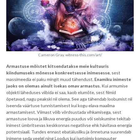
Cameron Gray. witness-this.com/art/
Armastuse mõistet kitsendatakse meie kultuuris
kiindumuseks mõnesse konkreetsesse inimesesse
, sest
massimeedia ei paku mingit muud tähendust.
Enamiku inimeste
jaoks on olemas ainult isekas omav armastus.
Kui armumise
objekti läheduses viibida ei saa, kaob elumõte, sest filmid
õpetavad, nagu peakski nii olema. See aga tähendab loobumist nii
iseenda väärtuse tunnistamisest kui kogu elava maailma
armastamisest. Viimast võib võrdsustada vihkamisega, sest
armastuse loova ja liikuva energia puudus või seiskumine tekitab
inimest ümbritsevas keskkonnas negatiivse ehk hävitava energia
potentsiaali. Tundes ennast ebatäiusliku ja õnnetuna suurendab
inimene seda veelgi ning Loodus kui isetoimiv kompuuter