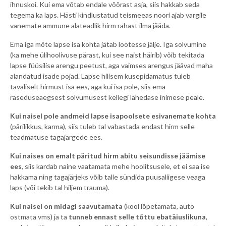
ihnuskoi. Kui ema võtab endale võõrast asja, siis hakkab seda
tegema ka laps. Hästi kindlustatud teismeeas noori ajab vargile
vanemate ammune alateadlik hirm rahast ilma jääda.
Ema iga mõte lapse isa kohta jätab lootesse jälje. Iga solvumine
(ka mehe ülihoolivuse pärast, kui see naist häirib) võib tekitada
lapse füüsilise arengu peetust, aga vaimses arengus jäävad maha
alandatud isade pojad. Lapse hilisem kusepidamatus tuleb
tavaliselt hirmust isa ees, aga kui isa pole, siis ema
raseduseaegsest solvumusest kellegi lähedase inimese peale.
Kui naisel pole andmeid lapse isapoolsete esivanemate kohta
(pärilikkus, karma), siis tuleb tal vabastada endast hirm selle
teadmatuse tagajärgede ees.
Kui naises on emalt päritud hirm abitu seisundisse jäämise
ees
, siis kardab naine vaatamata mehe hoolitsusele, et ei saa ise
hakkama ning tagajärjeks võib talle sündida puusaliigese veaga
laps (või tekib tal hiljem trauma).
Kui naisel on midagi saavutamata
(kool lõpetamata, auto
ostmata vms) ja ta
tunneb ennast selle tõttu ebatäiuslikuna
,