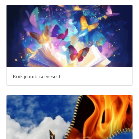
Kõik juhtub iseenesest