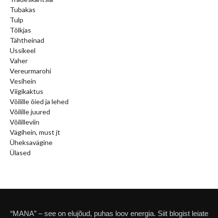
Tubakas
Tulp
Tõlkjas
Tähtheinad
Ussikeel
Vaher
Vereurmarohi
Vesihein
Viigikaktus
Võilille õied ja lehed
Võilille juured
Võililleviin
Vägihein, must jt
Üheksavägine
Ülased
“MANA” – see on elujõud, puhas loov energia. Siit blogist leiate