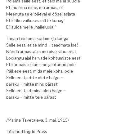
Põlema selle eest, et teid ma ei suudle
Et mu õrna nime, mu armas, ei
Meenuta te ei päeval ei öösel asjata
Et kiriku vaikuses mitte kunagi
Ei laulda meile „halleluuja!”
Tänan teid oma südame ja käega
Selle eest, et te mind – teadmata ise! –
Nõnda armastate: mu öise rahu eest
Loojangu ajal harvade kohtumiste eest
Et kuupaiste käes me jalutanud pole
Päikese eest, mida meie kohal pole
Selle eest, et te olete haige –
paraku – mitte minu pärast
Selle eest, et mina olen haige –
paraku – mitte teie pärast
/Marina Tsvetajeva, 3. mai, 1915/
Tõlkinud Ingrid Prass