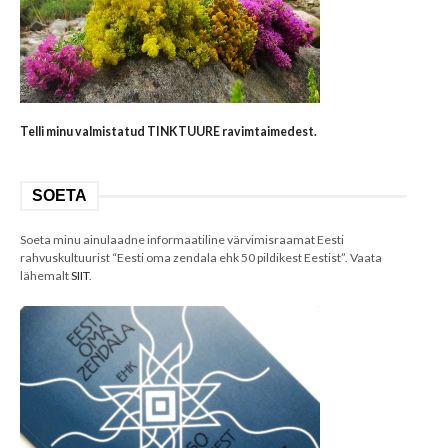
Telli minu valmistatud TINKTUURE ravimtaimedest.
SOETA
Soeta minu ainulaadne informaatiline värvimisraamat Eesti
rahvuskultuurist “Eesti oma zendala ehk 50 pildikest Eestist”. Vaata
lähemalt
SIIT
.