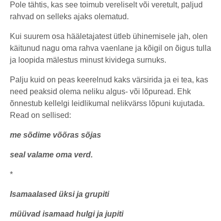
Pole tähtis, kas see toimub vereliselt või veretult, paljud
rahvad on selleks ajaks olematud.
Kui suurem osa hääletajatest ütleb ühinemisele jah, olen
käitunud nagu oma rahva vaenlane ja kõigil on õigus tulla
ja loopida mälestus minust kividega surnuks.
Palju kuid on peas keerelnud kaks värsirida ja ei tea, kas
need peaksid olema neliku algus- või lõpuread. Ehk
õnnestub kellelgi leidlikumal nelikvärss lõpuni kujutada.
Read on sellised:
me sõdime võõras sõjas
seal valame oma verd.
*
Isamaalased üksi ja grupiti
müüvad isamaad hulgi ja jupiti