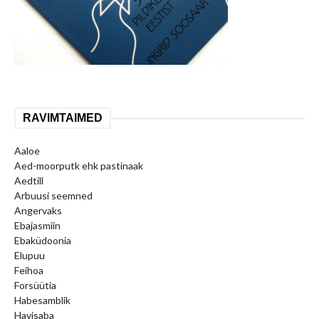
RAVIMTAIMED
Aaloe
Aed-moorputk ehk pastinaak
Aedtill
Arbuusi seemned
Angervaks
Ebajasmiin
Ebaküdoonia
Elupuu
Feihoa
Forsüütia
Habesamblik
Havisaba