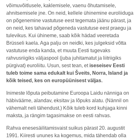
võimuvõitlusele, kaklemisele, vaenu õhutamisele,
ahnitsemisele jne. On neid, kellele ühinemine euroliiduga
on põgenemine vastutuse eest tegemata jäänu pärast, ja
on neid, kes tahavad põgeneda vastutuse eest praegu ja
tulevikus. Kui ühineme, saab kõik hädad veeretada
Brüsseli kaela. Aga palju on neidki, kes julgeksid võtta
vastutuse enda kanda, et muuta Eesti tugevaks
rahvusriigiks väljaspool (juba juhitamatut ja liitriigiks
pürgivat) euroliitu. Usun, sest tean, et
iseseisev Eesti
tuleb toime sama edukalt kui Šveits, Norra, Island ja
kõik teised, kes on europüünisest väljas.
Inimeste lõputa peibutamine Euroopa Laidu nänniga on
häbiväärne, alandav, eksitav ja lõpuks alatu. (Nännil on
vähemalt neli tähendust.) Kõik tuleb kord kuhjaga kinni
maksta, ja rängim tagasimakse on eesti rahvas.
Rahva enesesäilitamisvaist suikus pärast 20. augustit
1991. Kiiresti ununes ka kogemus, mida tähendab olla