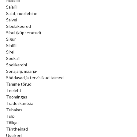
Rukkilill
Saialill
Salat, noollehine
Salvei
Sibulakoored
Sibul (küpsetatud)
Sigur
Sinilill
Sirel
Sookail
Soolikarohi
Sõnajalg, maarja-
Söödavad ja tervislikud taimed
Tamme tõrud
Teeleht
Toomingas
Tradeskantsia
Tubakas
Tulp
Tõlkjas
Tähtheinad
Ussikeel