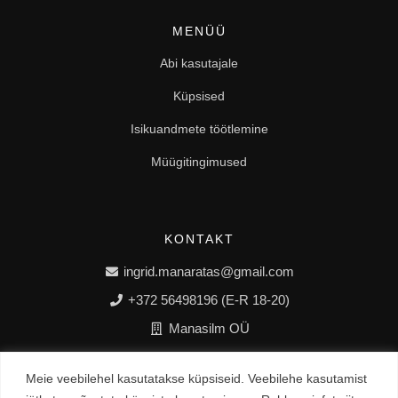
MENÜÜ
Abi kasutajale
Küpsised
Isikuandmete töötlemine
Müügitingimused
KONTAKT
ingrid.manaratas@gmail.com
+372 56498196 (E-R 18-20)
Manasilm OÜ
Meie veebilehel kasutatakse küpsiseid. Veebilehe kasutamist