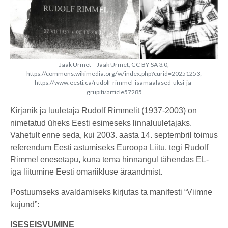
Jaak Urmet – Jaak Urmet, CC BY-SA 3.0,
https://commons.wikimedia.org/w/index.php?curid=20251253;
https://www.eesti.ca/rudolf-rimmel-isamaalased-uksi-ja-
grupiti/article57285
Kirjanik ja luuletaja Rudolf Rimmelit (1937-2003) on
nimetatud üheks Eesti esimeseks linnaluuletajaks.
Vahetult enne seda, kui 2003. aasta 14. septembril toimus
referendum Eesti astumiseks Euroopa Liitu, tegi Rudolf
Rimmel enesetapu, kuna tema hinnangul tähendas EL-
iga liitumine Eesti omariikluse äraandmist.
Postuumseks avaldamiseks kirjutas ta manifesti “Viimne
kujund”:
ISESEISVUMINE