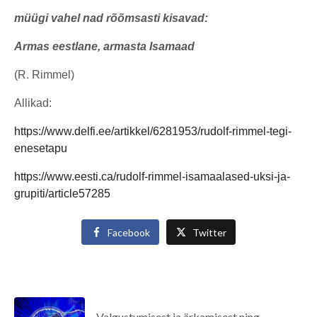
müügi vahel nad rõõmsasti kisavad:
Armas eestlane, armasta Isamaad
(R. Rimmel)
Allikad:
https://www.delfi.ee/artikkel/6281953/rudolf-rimmel-tegi-
enesetapu
https://www.eesti.ca/rudolf-rimmel-isamaalased-uksi-ja-
grupiti/article57285
Facebook
Twitter
Valgustumisest ja ärkamisest ning