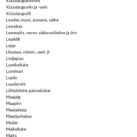
Küüslaugukoored
Küüslauguviin ja -vein
Küüslauguõli
Leeder, must, punane, väike
Leesikas
Lemmalts, verev, väikeseõieline ja õrn
Lepiklill
Lepp
Liivatee, nõmm-, aed- jt
Lodjapuu
Lumikelluke
Lumimari
Lupiin
Luuderohi
Lõhislehine päevakübar
Maajalg
Maapirn
Maarjalepp
Maarjaohakas
Madar
Maikelluke
Malts