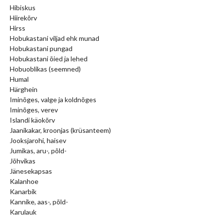
Hibiskus
Hiirekõrv
Hirss
Hobukastani viljad ehk munad
Hobukastani pungad
Hobukastani õied ja lehed
Hobuoblikas (seemned)
Humal
Härghein
Iminõges, valge ja koldnõges
Iminõges, verev
Islandi käokõrv
Jaanikakar, kroonjas (krüsanteem)
Jooksjarohi, haisev
Jumikas, aru-, põld-
Jõhvikas
Jänesekapsas
Kalanhoe
Kanarbik
Kannike, aas-, põld-
Karulauk