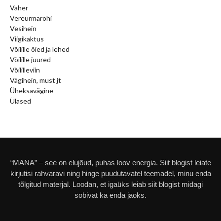
Vaher
Vereurmarohi
Vesihein
Viigikaktus
Võilille õied ja lehed
Võilille juured
Võililleviin
Vägihein, must jt
Üheksavägine
Ülased
“MANA” – see on elujõud, puhas loov energia. Siit blogist leiate
kirjutisi rahvaravi ning hinge puudutavatel teemadel, minu enda
tõlgitud materjal. Loodan, et igaüks leiab siit blogist midagi
sobivat ka enda jaoks.