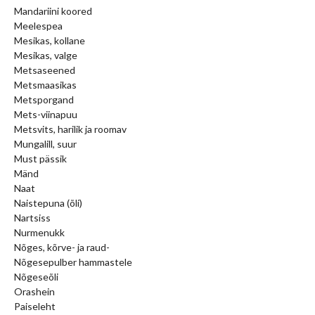
Mandariini koored
Meelespea
Mesikas, kollane
Mesikas, valge
Metsaseened
Metsmaasikas
Metsporgand
Mets-viinapuu
Metsvits, harilik ja roomav
Mungalill, suur
Must pässik
Mänd
Naat
Naistepuna (õli)
Nartsiss
Nurmenukk
Nõges, kõrve- ja raud-
Nõgesepulber hammastele
Nõgeseõli
Orashein
Paiseleht