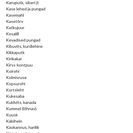
Karuputk, siberi jt
Kase lehed ja pungad
Kasemahl
Kasetõrv
Katkujuur
Kesalill
Kevadised pungad
Kibuvits, kurdlehine
Kikkaputk
Kirikakar
Kirss-kontpuu
Koirohi
Kolmisruse
Kopsurohi
Kortsleht
Kukesaba
Kuldvits, kanada
Kummel (lõhnav)
Kuusk
Käbihein
Käokannus, harilik