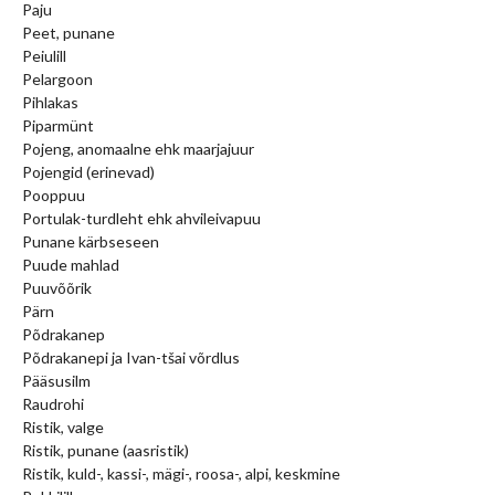
Paju
Peet, punane
Peiulill
Pelargoon
Pihlakas
Piparmünt
Pojeng, anomaalne ehk maarjajuur
Pojengid (erinevad)
Pooppuu
Portulak-turdleht ehk ahvileivapuu
Punane kärbseseen
Puude mahlad
Puuvõõrik
Pärn
Põdrakanep
Põdrakanepi ja Ivan-tšai võrdlus
Pääsusilm
Raudrohi
Ristik, valge
Ristik, punane (aasristik)
Ristik, kuld-, kassi-, mägi-, roosa-, alpi, keskmine