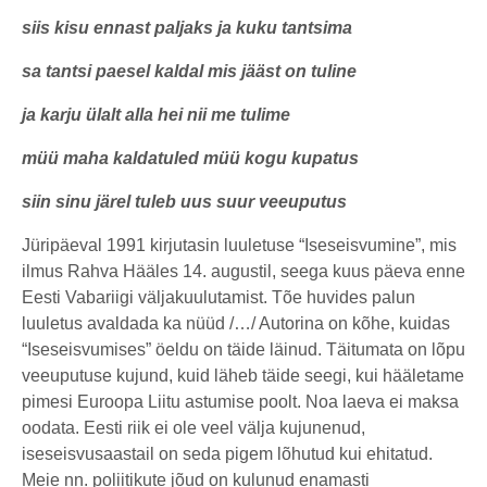
siis kisu ennast paljaks ja kuku tantsima
sa tantsi paesel kaldal mis jääst on tuline
ja karju ülalt alla hei nii me tulime
müü maha kaldatuled müü kogu kupatus
siin sinu järel tuleb uus suur veeuputus
Jüripäeval 1991 kirjutasin luuletuse “Iseseisvumine”, mis
ilmus Rahva Hääles 14. augustil, seega kuus päeva enne
Eesti Vabariigi väljakuulutamist. Tõe huvides palun
luuletus avaldada ka nüüd /…/ Autorina on kõhe, kuidas
“Iseseisvumises” öeldu on täide läinud. Täitumata on lõpu
veeuputuse kujund, kuid läheb täide seegi, kui hääletame
pimesi Euroopa Liitu astumise poolt. Noa laeva ei maksa
oodata. Eesti riik ei ole veel välja kujunenud,
iseseisvusaastail on seda pigem lõhutud kui ehitatud.
Meie nn. poliitikute jõud on kulunud enamasti