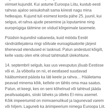
viimset kujundit. Kui astume Euroopa Liitu, kustub eesti
rahvas ajaloo seisukohalt sama kiiresti nagu mina
hetkeajas. Kujund tuli esimest korda pähe 25. juunil, kui
selgus, et rahva ajude pesemine ja loputamine ning
europrügiga täitmine on viidud kõrgeimale tasemele.
Püüdsin kujundist vabaneda, kuid mööda Eestit
rändnäitlejatena ringi sõitvate euroagitaatorite järjest
tihenevad etendused ei lasknud. Palun andestust kõigilt,
kelle vastu olen ehk olnud tahtmatult ülekohtune.
14. septembril selgub, kas uus veeuputus jõuab Eestisse
või ei. Ja võibolla on nii, et eestlased suudavad
hääbumisest päästa ka läti keele ja rahva… Hääletama
peavad minema kõik, kellele on tähtis oma maa saatus.
Palun, et keegi, kes on seni kõhelnud või tahtnud jääda
pealtvaatajaks, siiski läheks ja ütleks EI minu asemel.
Kõik impeeriumid on inimvaenulikud ja lagunevad varem
või hiljem. Laguneb ka äriimpeerium nimega Euroopa Liit.