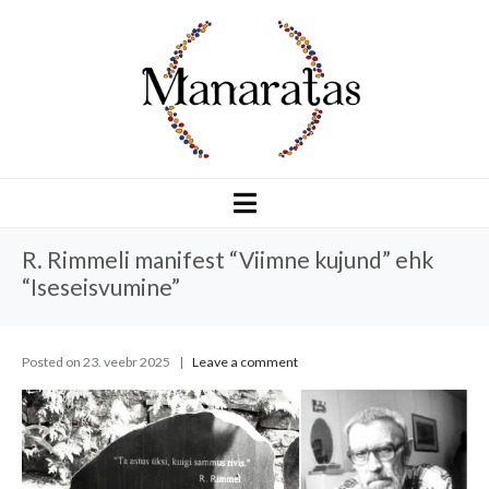
R. Rimmeli manifest “Viimne kujund” ehk
“Iseseisvumine”
Posted on
23. veebr 2025
Leave a comment