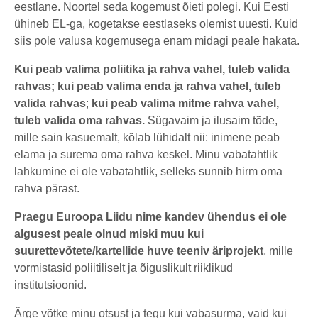
eestlane. Noortel seda kogemust õieti polegi. Kui Eesti
ühineb EL-ga, kogetakse eestlaseks olemist uuesti. Kuid
siis pole valusa kogemusega enam midagi peale hakata.
Kui peab valima poliitika ja rahva vahel, tuleb valida
rahvas; kui peab valima enda ja rahva vahel, tuleb
valida rahvas
;
kui peab valima mitme rahva vahel,
tuleb valida oma rahvas.
Sügavaim ja ilusaim tõde,
mille sain kasuemalt, kõlab lühidalt nii: inimene peab
elama ja surema oma rahva keskel. Minu vabatahtlik
lahkumine ei ole vabatahtlik, selleks sunnib hirm oma
rahva pärast.
Praegu Euroopa Liidu nime kandev ühendus ei ole
algusest peale olnud miski muu kui
suurettevõtete/kartellide huve teeniv äriprojekt
, mille
vormistasid poliitiliselt ja õiguslikult riiklikud
institutsioonid.
Ärge võtke minu otsust ja tegu kui vabasurma, vaid kui