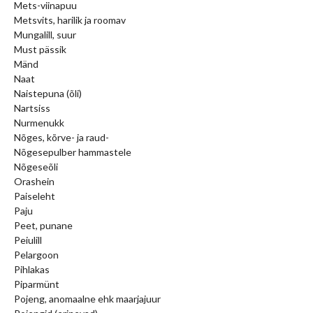
Mets-viinapuu
Metsvits, harilik ja roomav
Mungalill, suur
Must pässik
Mänd
Naat
Naistepuna (õli)
Nartsiss
Nurmenukk
Nõges, kõrve- ja raud-
Nõgesepulber hammastele
Nõgeseõli
Orashein
Paiseleht
Paju
Peet, punane
Peiulill
Pelargoon
Pihlakas
Piparmünt
Pojeng, anomaalne ehk maarjajuur