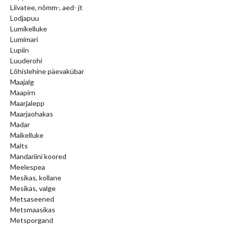
Liivatee, nõmm-, aed- jt
Lodjapuu
Lumikelluke
Lumimari
Lupiin
Luuderohi
Lõhislehine päevakübar
Maajalg
Maapirn
Maarjalepp
Maarjaohakas
Madar
Maikelluke
Malts
Mandariini koored
Meelespea
Mesikas, kollane
Mesikas, valge
Metsaseened
Metsmaasikas
Metsporgand