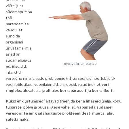
väitel just
südamepumba
töö
parendamise
kaudu, et
sundida
organismi
unustama, mis
asjad on
südamehaigus
nyonya.briomotor.co
ed, insuldid,
infarktid,
vererõhu ning jalgade probleemid (nt tursed, tromboflebiidid-
veenipõletikud, veenilaiendid, artroosid, valud jne),
et veri
ringleks
, ülevalt alla ja alt üles
korrapäraselt ja korralikult.
Kükid ehk „istumised” aitavad treenida
keha lihaseid
(selja, kõhu,
tuharate, põlve ja puusaliigese vahelisi),
vabaneda südame,
veresoonte ning jalahaiguste probleemidest, muuta jalgu
saledamaks.