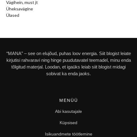
Vägihein, must jt
Üheksavägine
Ülased
“MANA” – see on elujõud, puhas loov energia. Siit blogist leiate
kirjutisi rahvaravi ning hinge puudutavatel teemadel, minu enda
tõlgitud materjal. Loodan, et igaüks leiab siit blogist midagi
sobivat ka enda jaoks.
MENÜÜ
Abi kasutajale
Küpsised
Isikuandmete töötlemine