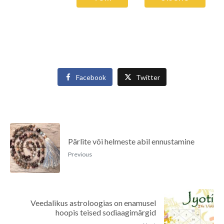
Facebook
Twitter
Pärlite või helmeste abil ennustamine
Previous
Veedalikus astroloogias on enamusel
hoopis teised sodiaagimärgid