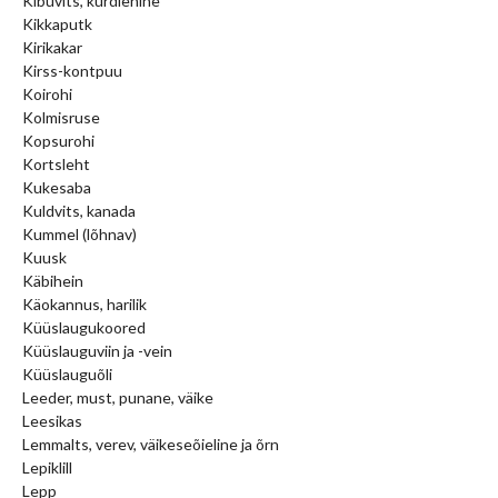
Kibuvits, kurdlehine
Kikkaputk
Kirikakar
Kirss-kontpuu
Koirohi
Kolmisruse
Kopsurohi
Kortsleht
Kukesaba
Kuldvits, kanada
Kummel (lõhnav)
Kuusk
Käbihein
Käokannus, harilik
Küüslaugukoored
Küüslauguviin ja -vein
Küüslauguõli
Leeder, must, punane, väike
Leesikas
Lemmalts, verev, väikeseõieline ja õrn
Lepiklill
Lepp