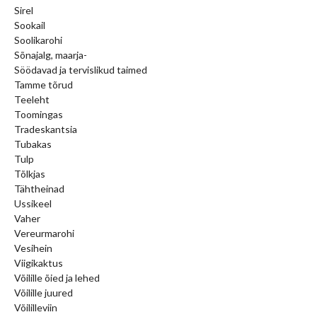
Sirel
Sookail
Soolikarohi
Sõnajalg, maarja-
Söödavad ja tervislikud taimed
Tamme tõrud
Teeleht
Toomingas
Tradeskantsia
Tubakas
Tulp
Tõlkjas
Tähtheinad
Ussikeel
Vaher
Vereurmarohi
Vesihein
Viigikaktus
Võilille õied ja lehed
Võilille juured
Võililleviin