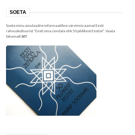
SOETA
Soeta minu ainulaadne informaatiline värvimisraamat Eesti
rahvuskultuurist “Eesti oma zendala ehk 50 pildikest Eestist”. Vaata
lähemalt
SIIT
.