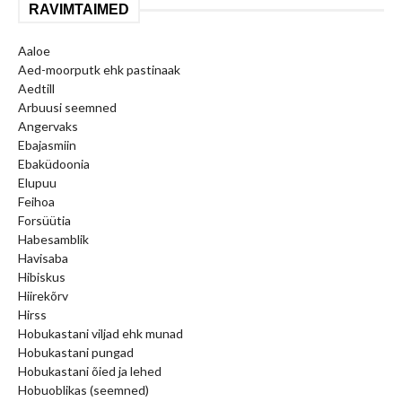
RAVIMTAIMED
Aaloe
Aed-moorputk ehk pastinaak
Aedtill
Arbuusi seemned
Angervaks
Ebajasmiin
Ebaküdoonia
Elupuu
Feihoa
Forsüütia
Habesamblik
Havisaba
Hibiskus
Hiirekõrv
Hirss
Hobukastani viljad ehk munad
Hobukastani pungad
Hobukastani õied ja lehed
Hobuoblikas (seemned)