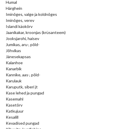
Humal
Härghein
Iminõges, valge ja koldnõges
Iminõges, verev
Islandi käokõrv
Jaanikakar, kroonjas (krüsanteem)
Jooksjarohi, haisev
Jumikas, aru-, põld-
Jõhvikas
Jänesekapsas
Kalanhoe
Kanarbik
Kannike, aas-, põld-
Karulauk
Karuputk, siberi jt
Kase lehed ja pungad
Kasemahl
Kasetõrv
Katkujuur
Kesalill
Kevadised pungad