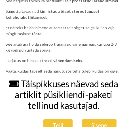
See harjutus toimib ka profülaktiliselt
prostatiidi ärahoidmisel
.
Samuti aitavad nad
kinnistada õiget stereotüüpset
kehahoiakut
liikumisel,
st näiteks hoiab inimene automaatselt sirget selga, kui on vaja
mingit raskust tõsta.
See aitab ära hoida selgroo traumasid vanemas eas, kui juba 2-3
kg võib põhjustada songa.
Harjutus on hea ka
stressi vähendamiseks
.
Vaata, kuidas täpselt seda harjutuste teha tuleb, kuidas on õige:
Täispikkuses näevad seda
artiklit püsikliendi-paketi
tellinud kasutajad.
Telli
Sisene