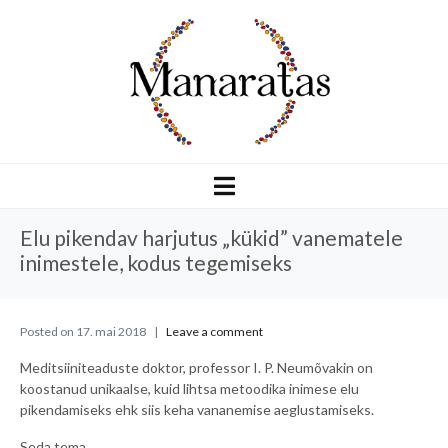
Elu pikendav harjutus „kükid” vanematele
inimestele, kodus tegemiseks
Posted on
17. mai 2018
Leave a comment
Meditsiiniteaduste doktor, professor I. P. Neumõvakin on
koostanud unikaalse, kuid lihtsa metoodika inimese elu
pikendamiseks ehk siis keha vananemise aeglustamiseks.
Seda tema