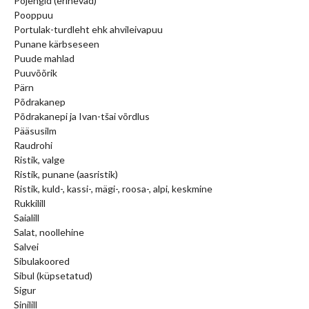
Pojengid (erinevad)
Pooppuu
Portulak-turdleht ehk ahvileivapuu
Punane kärbseseen
Puude mahlad
Puuvõõrik
Pärn
Põdrakanep
Põdrakanepi ja Ivan-tšai võrdlus
Pääsusilm
Raudrohi
Ristik, valge
Ristik, punane (aasristik)
Ristik, kuld-, kassi-, mägi-, roosa-, alpi, keskmine
Rukkilill
Saialill
Salat, noollehine
Salvei
Sibulakoored
Sibul (küpsetatud)
Sigur
Sinilill